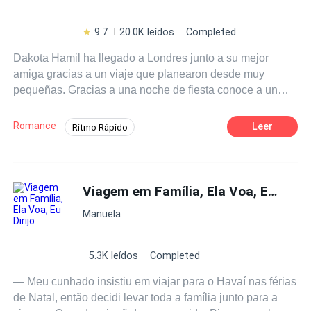
9.7
20.0K leídos
Completed
Dakota Hamil ha llegado a Londres junto a su mejor
amiga gracias a un viaje que planearon desde muy
pequeñas. Gracias a una noche de fiesta conoce a un
hombre que despierta mucha intriga en ella. La vida de
Dakota e inferno cambiará de una manera
Romance
Leer
Ritmo Rápido
extremadamente grande.
Romance oscuro
Independiente
De Odio al Amor
Chico malo
Viagem em Família, Ela Voa, Eu Dirijo
Diferencia de Edad
Contemporánea
CEO
Manuela
5.3K leídos
Completed
— Meu cunhado insistiu em viajar para o Havaí nas férias
de Natal, então decidi levar toda a família junto para a