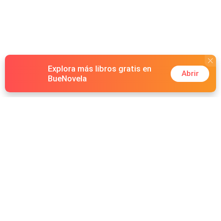
Explora más libros gratis en
Abrir
BueNovela
Hot Genres
Romance
Recursos
Hombre lobo
Palabras clave
Redes Sociales
Mafia
Búsquedas calientes