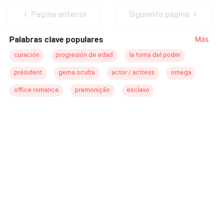
Pagina anterior
Siguiente página
Palabras clave populares
Más
curación
progresión de edad
la toma del poder
président
gema oculta
actor / actress
omega
office romance
premonição
esclavo