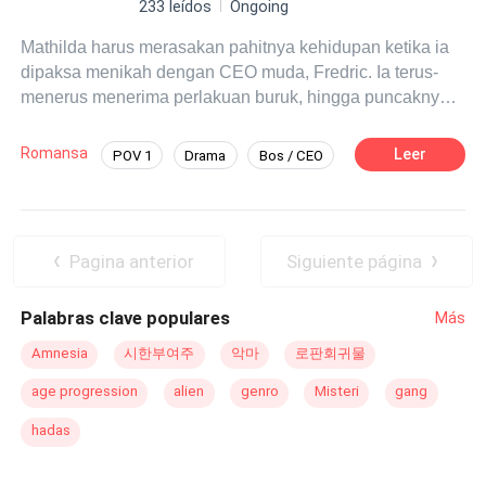
233 leídos
Ongoing
Mathilda harus merasakan pahitnya kehidupan ketika ia
dipaksa menikah dengan CEO muda, Fredric. Ia terus-
menerus menerima perlakuan buruk, hingga puncaknya
saat ia mengalami kecelakaan dan dianggap telah
meninggal dunia. Tidak ada yang tahu bahwa
Romansa
Leer
POV 1
Drama
Bos / CEO
sebenarnya Mathilda selamat dan diam-diam
Perceraian
merencanakan balas dendam terhadap mantan suaminya
yang dulu ia cintai, Fredric.
Pagina anterior
Siguiente página
Palabras clave populares
Más
Amnesia
시한부여주
악마
로판회귀물
age progression
alien
genro
Misteri
gang
hadas