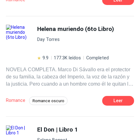
Helena muriendo (6to Libro)
Day Torres
9.9
177.3K leídos
Completed
NOVELA COMPLETA. Marco Di Sávallo era el protector
de su familia, la cabeza del Imperio, la voz de la razón y
la justicia. Pero cuando a un hombre como él le quitan lo
que más ha amado, entonces el único camino es la
venganza. Cuando le llega la noticia de que su hermana
Romance
Leer
Romance oscuro
menor se ha suicidado, pocos meses después de
POV en tercera persona
haberse casado con un hombre que casi le triplicaba la
edad, Marco se aleja completamente de su entorno y de
Diferencia de Edad
Giro Argumental
su familia, dispuesto a crear esa vida y a ese personaje
El Don | Libro 1
Independiente
Venganza
CEO
que le permitirá vengarse. La oportunidad no tardará en
Heredero / Heredera
Contemporánea
Selena Bonnet