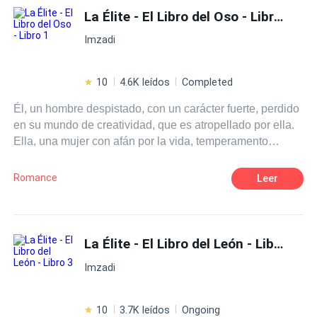
La Élite - El Libro del Oso - Libro 1
Imzadi
10
4.6K leídos
Completed
Él, un hombre despistado, con un carácter fuerte, perdido
en su mundo de creatividad, que es atropellado por ella.
Ella, una mujer con afán por la vida, temperamento
endemoniado, curiosa por algunas cosas. Un oso que
quiere su futura pareja en ella. Una salvaje sin dirección.
Romance
Leer
¿Lograra él conocer a profundidad la mujer, que le arroya
a cada instante?¿Ella dejara de auto protegerse? El
inicio de un camino, donde muchas más vidas se entre
cruzan, dando a sus mundos, el misterio suficiente para
La Élite - El Libro del León - Libro 3
lanzarse a recorrer los paradigmas de la sensualidad que
Imzadi
trae el BDSM.
10
3.7K leídos
Ongoing