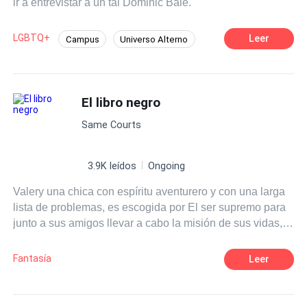
ir a entrevistar a un tal Dominic Bale.
LGBTQ+
Leer
Campus
Universo Alterno
Romance oscuro
CEO
Ritmo Rápido
Diferencia de Edad
Contemporánea
El libro negro
Esclavo/a
Same Courts
3.9K leídos
Ongoing
Valery una chica con espíritu aventurero y con una larga
lista de problemas, es escogida por El ser supremo para
junto a sus amigos llevar a cabo la misión de sus vidas,
deberán enfrentarse al dragón para librar a la humanidad
de la destrucción inminente de sus vidas. En proceso se
Fantasía
Leer
reinventarán a si mismos y se encontrarán con muchas
aventuras, desatinos y el amor en su forma más pura.