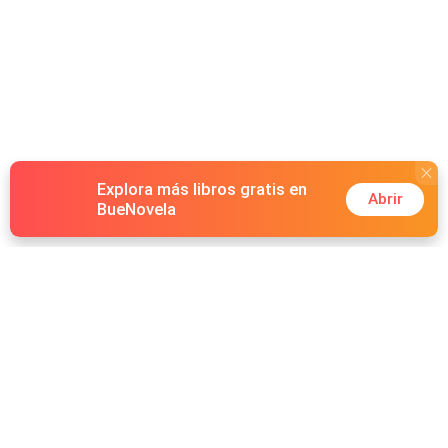
Explora más libros gratis en
Abrir
BueNovela
Hot Genres
Romance
Recursos
Hombre lobo