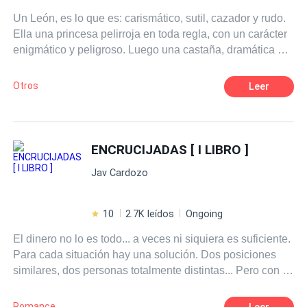
Un León, es lo que es: carismático, sutil, cazador y rudo.
Ella una princesa pelirroja en toda regla, con un carácter
enigmático y peligroso. Luego una castaña, dramática en
su andar, candente al bailar. La cereza del pastel es una
rubia a la que no puedes ignorar, su suave espíritu es
Otros
Leer
fuerza en crecimiento. Un cóctel que se enciende las
veinticuatro horas.
ENCRUCIJADAS [ I LIBRO ]
Jav Cardozo
10
2.7K leídos
Ongoing
El dinero no lo es todo... a veces ni siquiera es suficiente.
Para cada situación hay una solución. Dos posiciones
similares, dos personas totalmente distintas... Pero con el
mismo destino. Y tú, ¿Harías un sacrificio por amor?
Romance
Leer