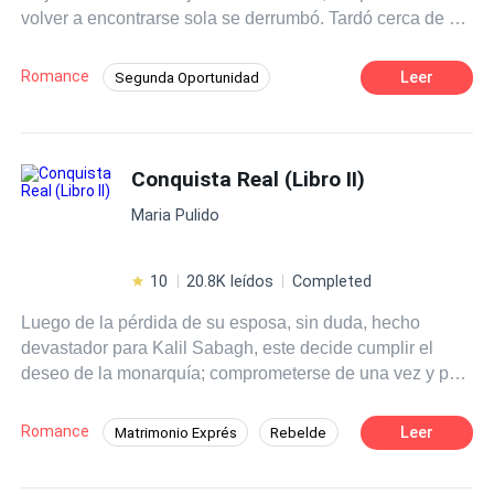
volver a encontrarse sola se derrumbó. Tardó cerca de un
año en volver a encaminar su vida. Se trasladó a un
pequeño pueblo costero para empezar a trabajar de lo
Romance
Leer
Segunda Oportunidad
que más le apasionabaapasionaba, pero allí se encontró
POV en primera persona
Independiente
con la última persona del mundo que pensó que volvería
a ver; su marido.
Rebelde
Chica mala
Venganza
Conquista Real (Libro II)
Romance oscuro
Contemporánea
Arrepentimiento
Maria Pulido
10
20.8K leídos
Completed
Luego de la pérdida de su esposa, sin duda, hecho
devastador para Kalil Sabagh, este decide cumplir el
deseo de la monarquía; comprometerse de una vez y por
todas con Alina Menen, su amiga de la infancia. El
corazón le duele cada día que pasa, los recuerdos son
Romance
Leer
Matrimonio Exprés
Rebelde
una tormenta para él, aunque todo le grite pasar la
Universo Alterno
CEO
página, su forma desenfrenada de sentir a Saravi en su