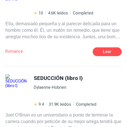
10
4.6K leídos
Completed
Ella, demasiado pequeña y al parecer delicada para un
hombre como él. Él, un matón sin remedio, que tiene que
arreglar muchos líos de su existencia. Juntos, una bomba
atómica que si llega a explotar serán muchos los caídos a
su alrededor. Dos caminos en ascenso y descenso, un
Romance
Leer
mundo nuevo para ella, y para él un equilibrio en su caos.
SEDUCCIÓN (libro I)
Dylaenne-Hobrien
9.4
31.9K leídos
Completed
Joel O'Brian es un universitario a punto de terminar la
carrera cuando por petición de su mejor amiga tendrá que