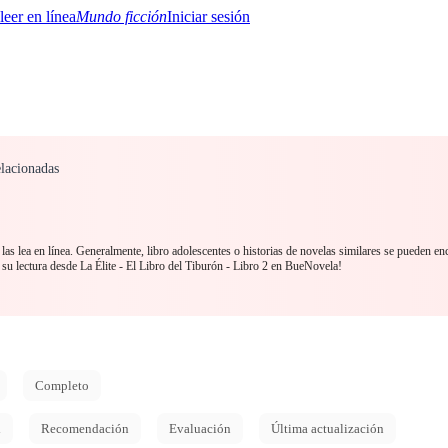
Mundo ficción
Iniciar sesión
elacionadas
BTQ+
YA/TEEN
Paranormal
Misterio/Thriller
Oriental
Juegos
Historia
MM
as lea en línea. Generalmente, libro adolescentes o historias de novelas similares se pueden en
 lectura desde La Élite - El Libro del Tiburón - Libro 2 en BueNovela!
Completo
d
Recomendación
Evaluación
Última actualización