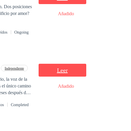
ón. Dos posiciones
rificio por amor?
Añadido
eídos
Ongoing
Independiente
Leer
, la voz de la
s el único camino
Añadido
eses después de
e su entorno y de
dos
Completed
dad no tardará en
ejor que empezar
os... pero
ropio corazón.