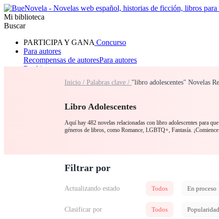
Mi biblioteca
Buscar
PARTICIPA Y GANA
Concurso
Para autores
Recompensas de autores
Para autores
Ranking
Navegar
Inicio /
Palabras clave /
"libro adolescentes" Novelas R
Novelas
Cuentos Cortos
Todos
Romance
Hombre lobo
Mafia
Sistema
Fantasía
Urbano
LG
Libro Adolescentes
Aquí hay 482 novelas relacionadas con libro adolescentes para que l
géneros de libros, como Romance, LGBTQ+, Fantasía. ¡Comience su
Filtrar por
Actualizando estado
Todos
En proceso
Clasificar por
Todos
Popularida