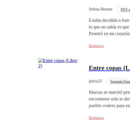
Selena Bonnet
POV e
Matrimonio por Contrat
Estaba decidida a huir
lo que no sabía es que era algo imposible. Ese mafioso p
Penetró en mi corazón ar
mí, creí que podía vengarme o amarlo. Qué equivocada estab
Romance
Aquello fue mi perdición infe
garras de ese demonio
Entre copas (L
patris23
Segunda Opor
Venganza
Roman
Marcus se marchó pens
encontrarse sola se derrumbó. Tardó cerca de un año en volver a encaminar su vi
pueblo costero para empezar a 
última persona del mu
Romance