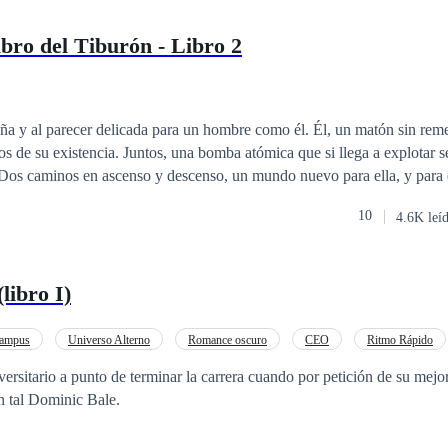
ibro del Tiburón - Libro 2
ña y al parecer delicada para un hombre como él. Él, un matón sin reme
os de su existencia. Juntos, una bomba atómica que si llega a explotar 
 Dos caminos en ascenso y descenso, un mundo nuevo para ella, y para é
10
4.6K leí
ibro I)
ampus
Universo Alterno
Romance oscuro
CEO
Ritmo Rápido
Contemporánea
Esclavo/a
versitario a punto de terminar la carrera cuando por petición de su mejo
un tal Dominic Bale.