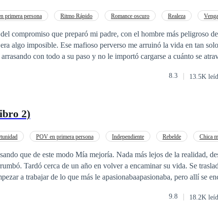
n primera persona
Ritmo Rápido
Romance oscuro
Realeza
Venga
o
Mafia
Rebelde
 del compromiso que preparó mi padre, con el hombre más peligroso de l
erverso me arruinó la vida en tan solo unos días.
rasando con todo a su paso y no le importó cargarse a cuánto se atravesará. 
a, no debí dejar que me tocará o me besará.
8.3
13.5K leí
rnal. Y cedí a todo, por que me encanta quemarme. Ahora estaba atrapada en las
.
ibro 2)
tunidad
POV en primera persona
Independiente
Rebelde
Chica m
ce oscuro
Contemporánea
Arrepentimiento
ando que de este modo Mía mejoría. Nada más lejos de la realidad, de
da. Se trasladó a un pequeño
trabajar de lo que más le apasionabaapasionaba, pero allí se encontró con la
ndo que pensó que volvería a ver; su marido.
9.8
18.2K leí