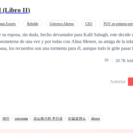
 (Libro II)
nio Exprés
Rebelde
Universo Alterno
CEO
POV en primera per
ntemporánea
Poder Femenino
 su esposa, sin duda, hecho devastador para Kalil Sabagh, este decide 
rometerse de una vez y por todas con Alina Menen, su amiga de la infa
asa, los recuerdos son una tormenta para él, aunque todo le grite pasar 
entir a Saravi en su piel lo está llevando al límite. Por otro lado, para 
10
20.7K leí
ial de Yomal, su vida está tomando un rumbo positivo, pese a que su 
 del pasado porque el hecho de ser rescatada parece, lo mejor que le ha
Yomal, ahora perdidamente enamorado de Saravi, siente que este golpe 
Anterior
 su opinión con un futuro brillante por delante. Ahora que este acto de s
 que nada ni nadie quitará la felicidad de su lado. Pero la situación se 
a lucha por la Conquista. ¿Quién conquistará? “Recordar es fácil para el que
e el difícil para quien tiene corazón.”
애인
psicopata
과소평가된 주인공
리얼로맨스
dioses