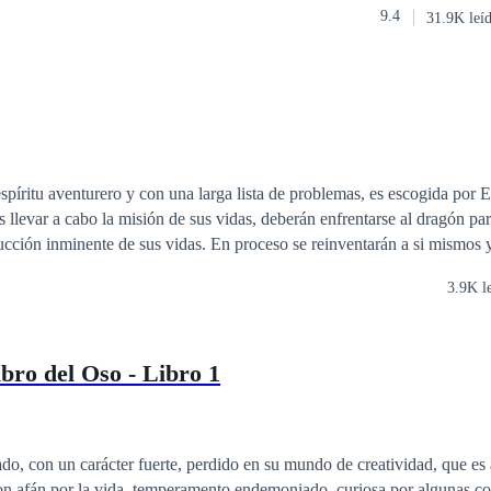
9.4
31.9K leí
 llevar a cabo la misión de sus vidas, deberán enfrentarse al dragón para
us vidas. En proceso se reinventarán a si mismos y se encontrarán
con muchas aventuras, desatinos y el amor en su forma más pura.
3.9K l
ibro del Oso - Libro 1
do, con un carácter fuerte, perdido en su mundo de creatividad, que es 
con afán por la vida, temperamento endemoniado, curiosa por algunas c