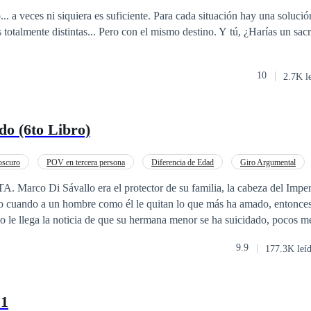
... a veces ni siquiera es suficiente. Para cada situación hay una soluci
 totalmente distintas... Pero con el mismo destino. Y tú, ¿Harías un sac
10
2.7K l
o (6to Libro)
oscuro
POV en tercera persona
Diferencia de Edad
Giro Argumental
Heredero / Heredera
Contemporánea
co Di Sávallo era el protector de su familia, la cabeza del Imperio
ero cuando a un hombre como él le quitan lo que más ha amado, entonce
o le llega la noticia de que su hermana menor se ha suicidado, pocos m
hombre que casi le triplicaba la edad, Marco se aleja completamente d
9.9
177.3K leí
a crear esa vida y a ese personaje que le permitirá vengarse. La oportuni
o no le importará a quién tenga que lastimar para conseguirla… ¿y qué m
u enemigo? Los Di Sávallo han sido agresivos, salvajes, egoístas, posesiv
 1
más al grado de crueldad que Marco podrá alcanzar, aun a costa de su p