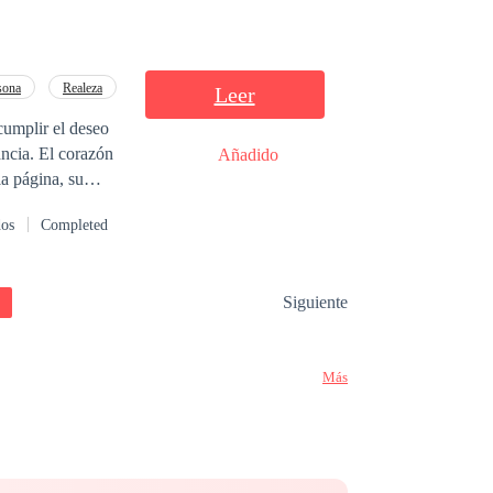
sona
Realeza
Leer
cumplir el deseo
ncia. El corazón
Añadido
la página, su
Saravi, ahora
dos
Completed
memoria no
 podido pasar.
del destino lo ha
Siguiente
uerte le ha
vuelve compleja,
Más