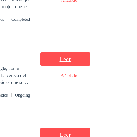
a mujer, que le
 más vidas se
dos
Completed
s de la
Leer
egla, con un
 La cereza del
Añadido
cóctel que se
eídos
Ongoing
Leer