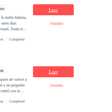
nza
Leer
a mafia italiana,
Añadido
Tonta de
dos
Completed
ala
Leer
spués de volver a
Añadido
dos
Completed