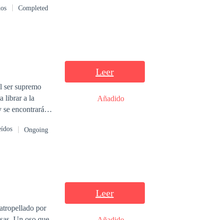
dos
Completed
Leer
 librar a la
Añadido
eídos
Ongoing
Leer
atropellado por
osas. Un oso que
Añadido