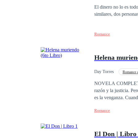
El dinero no lo es todo
similares, dos personas
Romance
Helena muriend
Day Torres
Romance 
Venganza
CEO
NOVELA COMPLETA. Mar
razón y la justicia. P
es la venganza. Cuand
haberse casado con un 
Romance
su familia, dispuesto 
llegarle, y al italian
por la única hija de s
El Don | Libro
ninguno ha llegado ja