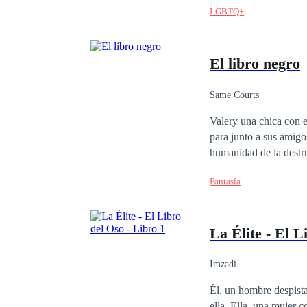
LGBTQ+
El libro negro
Same Courts
Valery una chica con espíritu aventurero y con una larga lista de problemas, es escogida por El ser supremo
para junto a sus amigos
humanidad de la destrucción inminente de s
Fantasía
La Élite - El L
Imzadi
Él, un hombre despista
ella. Ella, una mujer 