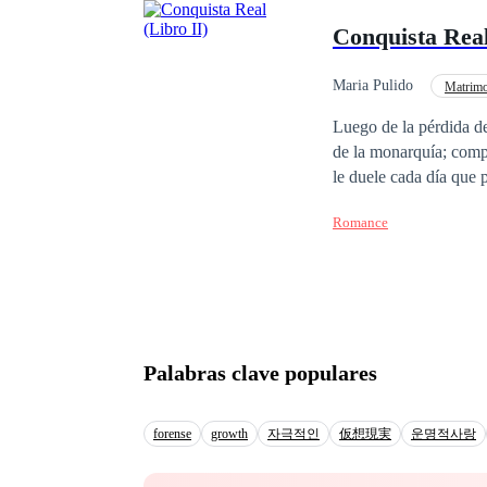
Conquista Real
Maria Pulido
Matrimo
Independiente
Co
Luego de la pérdida de
de la monarquía; comp
le duele cada día que p
forma desenfrenada de s
Romance
Nahid, ciudadana Ofic
registra ningún evento
Omer Bozkurt, rey de 
dejado sin aliento y en
llegado, está seguro de
tanto, que todo resultará en un
Palabras clave populares
tiene memoria, olvidars
forense
growth
자극적인
仮想現実
운명적사랑