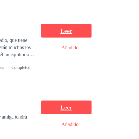
Leer
dio, que tiene
serán muchos los
Añadido
l un equilibrio
dos
Completed
Leer
r amiga tendrá
Añadido