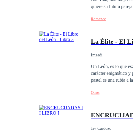
quiere su futura pareja
arroya a cada instante
Romance
entre cruzan, dando a 
sensualidad que trae 
La Élite - El L
Imzadi
Un León, es lo que es: 
carácter enigmático y 
pastel es una rubia a l
enciende las veinticuat
Otros
ENCRUCIJADA
Jav Cardozo