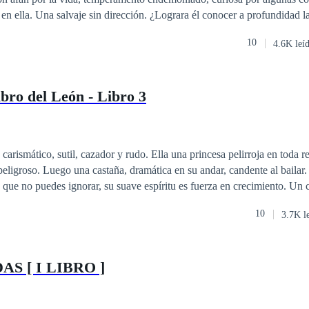
 en ella. Una salvaje sin dirección. ¿Lograra él conocer a profundidad l
?¿Ella dejara de auto protegerse? El inicio de un camino, donde muchas
10
4.6K leí
sus mundos, el misterio suficiente para lanzarse a recorrer los paradigma
el BDSM.
ibro del León - Libro 3
carismático, sutil, cazador y rudo. Ella una princesa pelirroja en toda r
peligroso. Luego una castaña, dramática en su andar, candente al bailar.
a que no puedes ignorar, su suave espíritu es fuerza en crecimiento. Un 
ro horas.
10
3.7K l
S [ I LIBRO ]