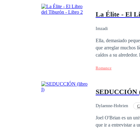
La Élite - El L
Imzadi
Ella, demasiado peque
que arreglar muchos lí
caídos a su alrededor.
en su caos.
Romance
SEDUCCIÓN (l
Dylaenne-Hobrien
C
Diferencia de Edad
Joel O'Brian es un uni
que ir a entrevistar a 