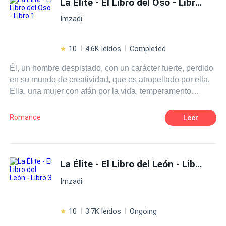
La Élite - El Libro del Oso - Libro 1
Esclavo/a
Imzadi
10
4.6K leídos
Completed
Él, un hombre despistado, con un carácter fuerte, perdido
en su mundo de creatividad, que es atropellado por ella.
Ella, una mujer con afán por la vida, temperamento
endemoniado, curiosa por algunas cosas. Un oso que
quiere su futura pareja en ella. Una salvaje sin dirección.
Romance
Leer
¿Lograra él conocer a profundidad la mujer, que le arroya
a cada instante?¿Ella dejara de auto protegerse? El
inicio de un camino, donde muchas más vidas se entre
cruzan, dando a sus mundos, el misterio suficiente para
La Élite - El Libro del León - Libro 3
lanzarse a recorrer los paradigmas de la sensualidad que
Imzadi
trae el BDSM.
10
3.7K leídos
Ongoing