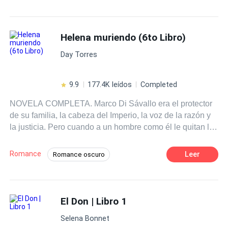
Helena muriendo (6to Libro)
Day Torres
9.9
177.4K leídos
Completed
NOVELA COMPLETA. Marco Di Sávallo era el protector
de su familia, la cabeza del Imperio, la voz de la razón y
la justicia. Pero cuando a un hombre como él le quitan lo
que más ha amado, entonces el único camino es la
venganza. Cuando le llega la noticia de que su hermana
Romance
Leer
Romance oscuro
menor se ha suicidado, pocos meses después de
POV en tercera persona
haberse casado con un hombre que casi le triplicaba la
edad, Marco se aleja completamente de su entorno y de
Diferencia de Edad
Giro Argumental
su familia, dispuesto a crear esa vida y a ese personaje
El Don | Libro 1
Independiente
Venganza
CEO
que le permitirá vengarse. La oportunidad no tardará en
Heredero / Heredera
Contemporánea
Selena Bonnet
llegarle, y al italiano no le importará a quién tenga que