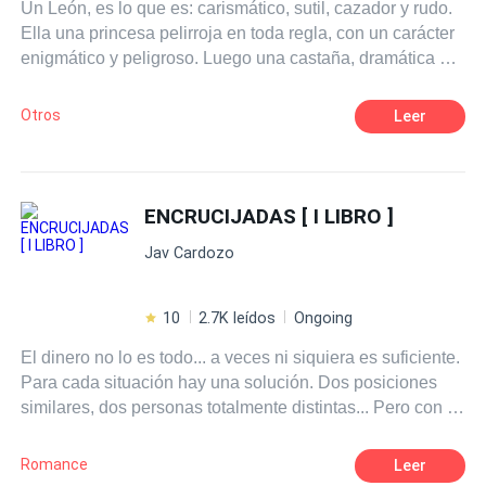
Un León, es lo que es: carismático, sutil, cazador y rudo.
Ella una princesa pelirroja en toda regla, con un carácter
enigmático y peligroso. Luego una castaña, dramática en
su andar, candente al bailar. La cereza del pastel es una
rubia a la que no puedes ignorar, su suave espíritu es
Otros
Leer
fuerza en crecimiento. Un cóctel que se enciende las
veinticuatro horas.
ENCRUCIJADAS [ I LIBRO ]
Jav Cardozo
10
2.7K leídos
Ongoing
El dinero no lo es todo... a veces ni siquiera es suficiente.
Para cada situación hay una solución. Dos posiciones
similares, dos personas totalmente distintas... Pero con el
mismo destino. Y tú, ¿Harías un sacrificio por amor?
Romance
Leer