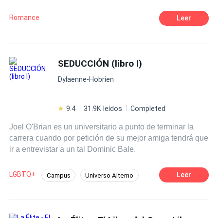
atómica que si llega a explotar serán muchos los caídos a
su alrededor. Dos caminos en ascenso y descenso, un
Romance
Leer
mundo nuevo para ella, y para él un equilibrio en su caos.
SEDUCCIÓN (libro I)
Dylaenne-Hobrien
9.4
31.9K leídos
Completed
Joel O'Brian es un universitario a punto de terminar la
carrera cuando por petición de su mejor amiga tendrá que
ir a entrevistar a un tal Dominic Bale.
LGBTQ+
Leer
Campus
Universo Alterno
Romance oscuro
CEO
Ritmo Rápido
Diferencia de Edad
Contemporánea