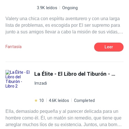
3.9K leídos
Ongoing
Valery una chica con espíritu aventurero y con una larga
lista de problemas, es escogida por El ser supremo para
junto a sus amigos llevar a cabo la misión de sus vidas,
deberán enfrentarse al dragón para librar a la humanidad
de la destrucción inminente de sus vidas. En proceso se
Fantasía
Leer
reinventarán a si mismos y se encontrarán con muchas
aventuras, desatinos y el amor en su forma más pura.
La Élite - El Libro del Tiburón - Libro 2
Imzadi
10
4.6K leídos
Completed
Ella, demasiado pequeña y al parecer delicada para un
hombre como él. Él, un matón sin remedio, que tiene que
arreglar muchos líos de su existencia. Juntos, una bomba