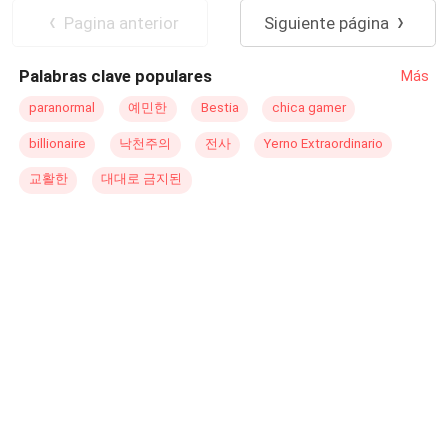
ahora Nahid, ciudadana Oficial de Yomal, su vida está
Independiente
Contemporánea
Pagina anterior
Siguiente página
tomando un rumbo positivo, pese a que su memoria no
Poder Femenino
registra ningún evento del pasado porque el hecho de ser
Palabras clave populares
Más
rescatada parece, lo mejor que le ha podido pasar. Omer
Bozkurt, rey de Yomal, ahora perdidamente enamorado
paranormal
예민한
Bestia
chica gamer
de Saravi, siente que este golpe del destino lo ha dejado
billionaire
낙천주의
전사
Yerno Extraordinario
sin aliento y en su opinión con un futuro brillante por
delante. Ahora que este acto de suerte le ha llegado, está
교활한
대대로 금지된
seguro de que nada ni nadie quitará la felicidad de su
lado. Pero la situación se vuelve compleja, tanto, que
todo resultará en una lucha por la Conquista. ¿Quién
conquistará? “Recordar es fácil para el que tiene
memoria, olvidarse el difícil para quien tiene corazón.”