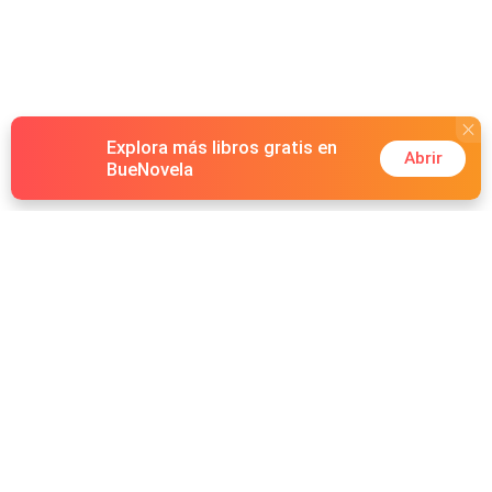
Explora más libros gratis en
Abrir
BueNovela
Hot Genres
Romance
Recursos
Hombre lobo
Palabras clave
Redes Sociales
Mafia
Búsquedas calientes