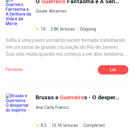
O
Guerreiro
Fantasma e A Senhora da Vida e da Morte
Realeza
Drama
Aventura
acontecer, até que seu destino revela-se diante da sua
Gisele Abrantes
realeza em forma de um valente marciano, que tem como
dever tomá-la, para não deixa-la sucumbir a profecia da
bruxa aos seus companheiros de luta.
10
2.8K leituras
Ongoing
Sofia é uma jovem jornalista recém formada trabalhando
em um jornal de grande circulação do Rio de Janeiro.
Sua vida muda quando ela começa a ver dois fantasmas
de
guerreiro
s anglos. Um deles, Wulfgar, é
particularmente charmoso e faz com que ela descubra
Fantasia
Ler
muito mais do que um passado como uma poderosa
senhora com poder de vida e de morte, mas também , o
amor.
Bruxas e
Guerreiro
s - O despertar do espírito
Ana Carla Franco
8.2
10.1K leituras
Completed