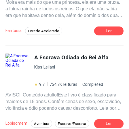
Moira era mais do que uma princesa, ela era uma bruxa,
a futura rainha de todos os reinos. O que ela não sabia
era que habitava dentro dela, além do domínio dos quatro
elementos, uma força poderosa chamada espírito, que
não só podia controlar elementos, mas tudo e todos ao
Fantasia
Ler
Enredo Acelerado
seu redor. Para o bem ou para o mal. Moira terá que se
Guerreiro/Guerreira
Universo Paralelo
unir ao
guerreiro
Yan Cael para destruir definitivamente a
bruxa vermelha e ainda descobrir que o amor nasce onde
Bruxo/Bruxa
Habilidade Especial
a gente menos espera - nas guerras. Qual escolha Moira
A Escrava Odiada do Rei Alfa
Ação
Aventura
Realeza
irá fazer? O que o destino reserva para ela e os
Kiss Leilani
guerreiro
s?
9.7
754.7K leituras
Completed
AVISO!! Conteúdo adulto!Este livro é classificado para
maiores de 18 anos. Contém cenas de sexo, escravidão,
violência e ódio podendo causar desconforto. Leia por
sua própria conta e risco.******* O Rei Lucien a odeia
mais do que tudo no mundo, porque ela é a filha do Rei
Lobisomem
Ler
Aventura
Escravo/Escrava
que matou sua família, escravizou a ele e seu povo. Ele