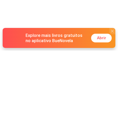
Mesmo que não tivesse desejado essa ligação, ele sabia
que não poderia deixá-la escapar. Pelo bem de sua
alcateia, ele a tomaria como sua, custasse o que
custasse.
Explore mais livros gratuitos
Abrir
no aplicativo BueNovela
Hot Genres
Romance
Recursos
Lobisomem
Palavras-chave
Redes sociais
Máfia
Pesquisas importantes