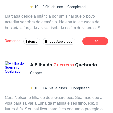
10
3.0K leituras
Completed
Marcada desde a infância por um sinal que o povo
acredita ser obra do demônio, Helena foi acusada de
bruxaria e forçada a viver isolada no fim do vilarejo. Sua
única conexão com o mundo são os feridos que
aparecem à sua porta, desesperados por cura, mas
Romance
Ler
Intenso
Enredo Acelerado
sempre prontos a desprezá-la depois. Quando Tristan,
Guerreiro/Guerreira
Primeiro Amor
um cavaleiro marcado pela brutalidade da guerra, surge
ferido em sua vida, ela não tem escolha senão cuidar
Reviravolta
dele. Ele nunca acreditou no amor. Ela nunca esperou
A Filha do
Guerreiro
Quebrado
ser salva. Mas conforme os dias se tornam semanas,
Cooper
Tristan percebe que Helena enxerga além de suas
cicatrizes e pecados. Só que a guerra não espera, e
quando o dever chama, Helena terá que tomar a decisão
10
140.2K leituras
Completed
mais difícil de sua vida: fugir e salvar a si mesma ou lutar
Cara Nelson é filha de dois Guardiões. Sua mãe deu a
ao lado do homem que prometeu nunca amar.
vida para salvar a Luna da matilha e seu filho, Rik, o
futuro Alfa. Seu pai ficou paralítico enquanto protegia o