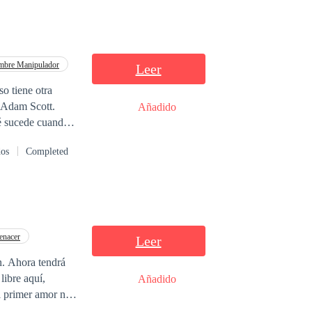
bre Manipulador
Leer
so tiene otra
Añadido
ué sucede cuando
por su felicidad,
dos
Completed
na.
enacer
Leer
n. Ahora tendrá
libre aquí,
Añadido
el primer amor no