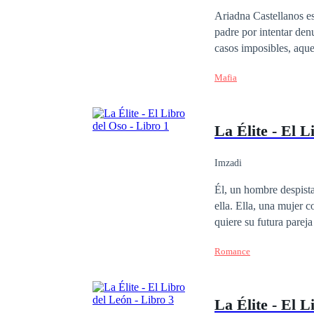
Amor Prohibido
Ariadna Castellanos es
padre por intentar denu
casos imposibles, aqu
poderoso holding Mont
Mafia
nadie quiere tocar. Su
empresarial, un hombre
ellos es inmediata, in
La Élite - El L
un deseo imposible de 
mucho más de lo que ap
obsesión y decisiones moralme
Imzadi
única forma de escapar
Él, un hombre despista
hasta dónde están dispu
ella. Ella, una mujer 
quiere su futura pareja
arroya a cada instante
Romance
entre cruzan, dando a 
sensualidad que trae 
La Élite - El L