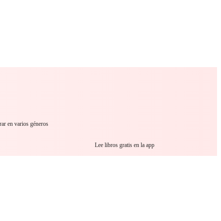
 Romance
Sci-Fi
Guerra
Otros
trar en varios géneros
Lee libros gratis en la app