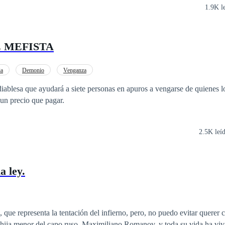
1.9K l
E MEFISTA
ia
Demonio
Venganza
diablesa que ayudará a siete personas en apuros a vengarse de quienes 
un precio que pagar.
2.5K leí
a ley.
 que representa la tentación del infierno, pero, no puedo evitar querer c
ija menor del capo ruso, Maximiliano Romanov, y toda su vida ha viv