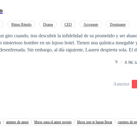
o
Ritmo Rápido
Drama
CEO
Arrogante
Dominante
o
Amor Prohibido
Traición
n giro cuando, tras descubrir la infidelidad de su prometido y ser ab
un misterioso hombre en un lujoso hotel. Tienen una química innegable 
frenada. Sin embargo, al día siguiente, Lauren despierta sola. El destino le juega
o descubre que Andrew, el hombre misterioso, es en realidad el dueño
9
8.9K l
nque no pueden evitar continuar con la pasión que los une, Andrew le d
n puramente sexual. Lauren intenta hacer camino en su ascendente carr
s por su jefe, el acoso de su exnovio y un trauma de abuso sexual. Por 
Anterior
rar su vida bajo las presiones familiares de heredar la empresa, lo que lo
saber
está creciendo el fruto de su amor. Meses después, un asunto legal la obl
rew. ¿Cómo reaccionará él cuando se entere de que tiene un hijo?
a
animes de amor
libros para el amor propio
libros que te haran llorar
cuentos de te