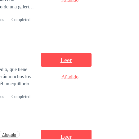
o de una galería
ás, sintiendo el
dos
Completed
anto busca.
dado claros ¿Esto
Leer
dio, que tiene
serán muchos los
Añadido
l un equilibrio
dos
Completed
Abogado
Leer