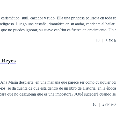
carismático, sutil, cazador y rudo. Ella una princesa pelirroja en toda r
peligroso. Luego una castaña, dramática en su andar, candente al bailar.
a que no puedes ignorar, su suave espíritu es fuerza en crecimiento. Un 
ro horas.
10
3.7K l
s Reyes
na María despierta, en una mañana que parece ser como cualquier otra
jos, se da cuenta de que está dentro de un libro de Historia, en la époc
para que no descubran que es una impostora? ¿Qué sucederá cuando se
sta fascinante historia de almas conectadas,
10
4.0K leí
 tiempo.