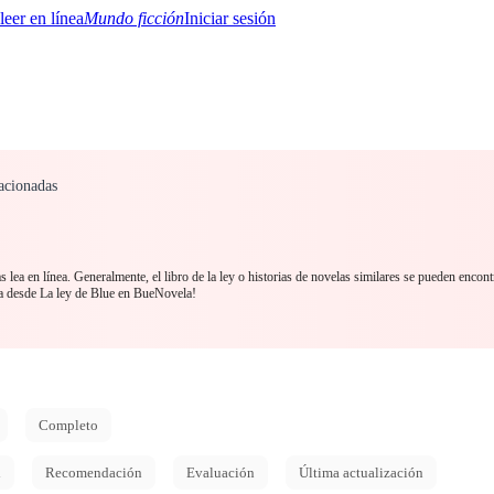
Mundo ficción
Iniciar sesión
lacionadas
BTQ+
YA/TEEN
Paranormal
Misterio/Thriller
Oriental
Juegos
Historia
MM
s lea en línea. Generalmente, el libro de la ley o historias de novelas similares se pueden encon
a desde La ley de Blue en BueNovela!
Completo
d
Recomendación
Evaluación
Última actualización