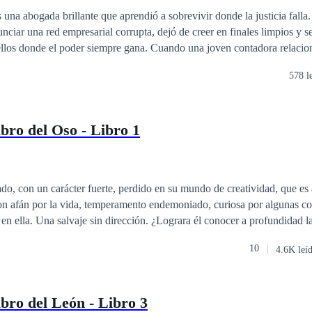
De Odio al Amor
Erótico
 una abogada brillante que aprendió a sobrevivir donde la justicia falla.
nciar una red empresarial corrupta, dejó de creer en finales limpios y s
ellos donde el poder siempre gana. Cuando una joven contadora relacio
clair aparece muerta, Ariadna acepta representar a su familia en una d
578 l
 camino se cruza entonces con Elías Montclair, el carismático y temid
 criado en un mundo donde el amor no existe y el poder lo es todo. La 
tensa y peligrosa. Cada encuentro está cargado de tensión sexual, silen
ibro del Oso - Libro 1
ignorar. Mientras el caso avanza y las pruebas revelan que el imperio 
arenta, Ariadna y Elías se ven atrapados en una relación marcada por e
nte ambiguas. Amar puede significar perderlo todo. Y elegir al otro puede ser la
. En una historia donde no existen héroes ni inocentes, Ariadna y Elías
do, con un carácter fuerte, perdido en su mundo de creatividad, que es 
estos a llegar para ser libres, incluso si eso implica renunciar a todo l
con afán por la vida, temperamento endemoniado, curiosa por algunas c
 en ella. Una salvaje sin dirección. ¿Lograra él conocer a profundidad l
?¿Ella dejara de auto protegerse? El inicio de un camino, donde muchas
10
4.6K leí
sus mundos, el misterio suficiente para lanzarse a recorrer los paradigma
el BDSM.
ibro del León - Libro 3