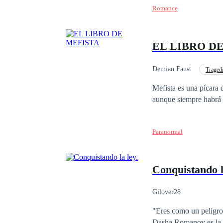
Romance
EL LIBRO D
Demian Faust
Traged
Mefista es una pícara 
aunque siempre habrá 
Paranormal
Conquistando l
Gilover28
"Eres como un peligro,
Dasha Romanov es la h