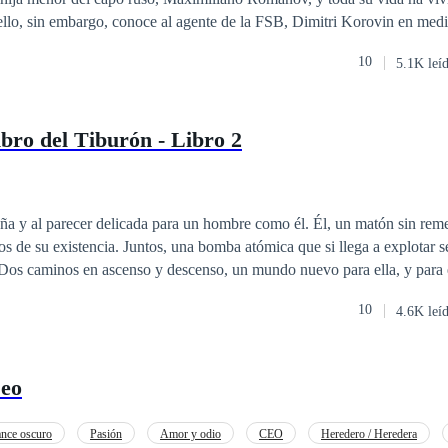
 ello, sin embargo, conoce al agente de la FSB, Dimitri Korovin en medi
nten una fuerte atracción el uno por el otro. Ambos comienzan a verse m
10
5.1K leí
ente, pero, ella deberá confesarle que ella es la hija del capo al que t
ismo que conquistar el infierno, y este está a punto de arder. Dimitri desea a Dasha
el momento de la verdad está por llegar y sus sentimientos no han que
ibro del Tiburón - Libro 2
rá capaz de soportar las adversidades?
ña y al parecer delicada para un hombre como él. Él, un matón sin reme
os de su existencia. Juntos, una bomba atómica que si llega a explotar 
 Dos caminos en ascenso y descenso, un mundo nuevo para ella, y para é
10
4.6K leí
seo
nce oscuro
Pasión
Amor y odio
CEO
Heredero / Heredera