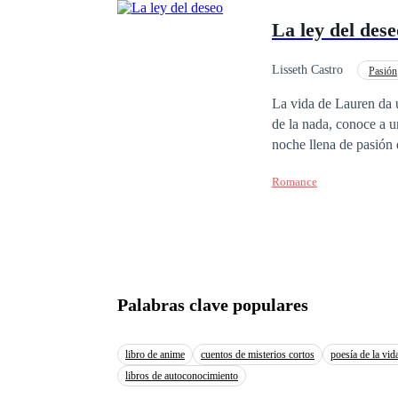
La ley del dese
Lisseth Castro
Pasión
Matrimonio por Contrat
La vida de Lauren da u
de la nada, conoce a 
noche llena de pasión desen
una mala pasada cuand
Romance
hará sus prácticas. Au
solo busca una relació
contra los sentimiento
se esfuerza por equilib
compromiso arreglado. Con el corazón roto, Lauren pone distancia entre ella y el hombre que ama, sin 
que dentro de ella ya 
Palabras clave populares
reencontrarse con And
libro de anime
cuentos de misterios cortos
poesía de la vid
libros de autoconocimiento