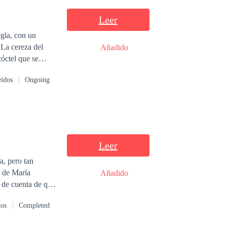
Leer
egla, con un
 La cereza del
Añadido
cóctel que se
eídos
Ongoing
Leer
, pero tan
a de María
Añadido
 de cuenta de que
dos
Completed