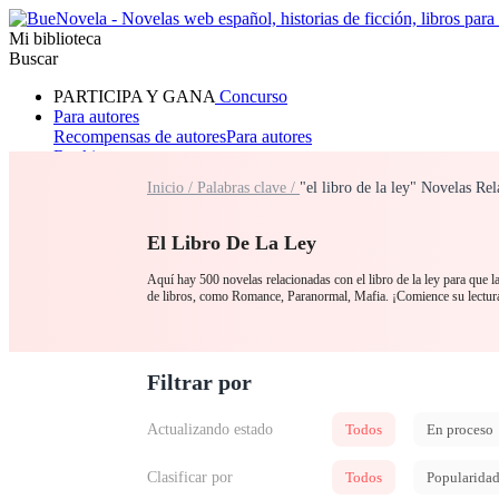
Mi biblioteca
Buscar
PARTICIPA Y GANA
Concurso
Para autores
Recompensas de autores
Para autores
Ranking
Navegar
Inicio /
Palabras clave /
"el libro de la ley" Novelas Re
Novelas
Cuentos Cortos
Todos
Romance
Hombre lobo
Mafia
Sistema
Fantasía
Urbano
LG
El Libro De La Ley
Aquí hay 500 novelas relacionadas con el libro de la ley para que la
de libros, como Romance, Paranormal, Mafia. ¡Comience su lectur
Filtrar por
Actualizando estado
Todos
En proceso
Clasificar por
Todos
Popularida