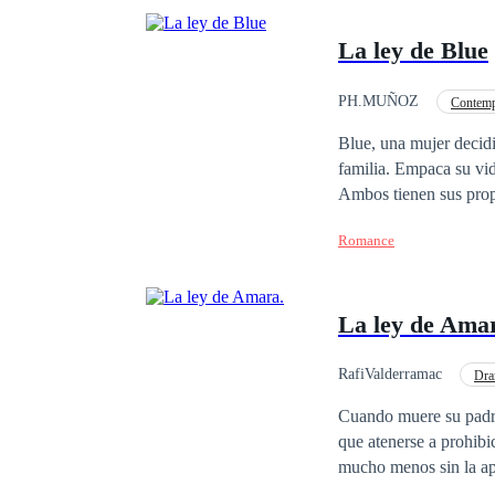
La ley de Blue
PH.MUÑOZ
Contemp
Relación en la Oficina
Blue, una mujer decidi
familia. Empaca su vida y se muda a la gran manzana donde conoce a su jefe, el monumental Adam Scott.
Ambos tienen sus prop
dos polos opuestos se 
Romance
La ley de Ama
RafiValderramac
Dr
Tragedia
Cuando muere su padre
que atenerse a prohibi
mucho menos sin la apr
tiene que ser el último