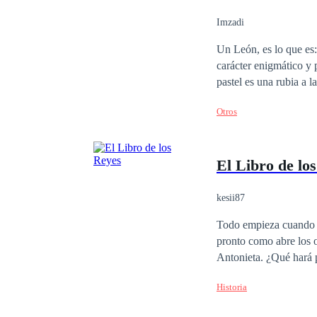
Imzadi
Un León, es lo que es: 
carácter enigmático y 
pastel es una rubia a l
enciende las veinticuat
Otros
El Libro de lo
kesii87
Todo empieza cuando A
pronto como abre los o
Antonieta. ¿Qué hará 
está casada con Luis, rey de Francia? Todo esto y mucho más, en e
Historia
fantasía y viajes en el