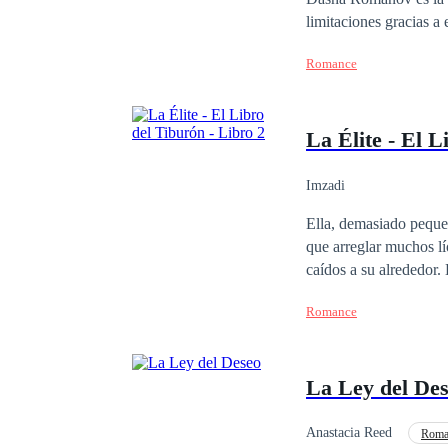
limitaciones gracias a
de arte en Moscú y sie
Romance
deseo de tenerse mutuam
Conquistando la ley, es lo m
tanto como él, aunque 
La Élite - El L
es amor o deseo? ¿Y se
Imzadi
Ella, demasiado peque
que arreglar muchos lí
caídos a su alrededor.
en su caos.
Romance
La Ley del De
Anastacia Reed
Roma