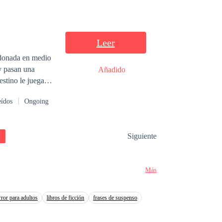
Leer
andonada en medio
y pasan una
Añadido
 del bufete donde
eídos
Ongoing
eja claro que
era mientras lucha
su parte, Andrew
Siguiente
 lleva a un
iga a volver y a
Más
rror para adultos
libros de ficción
frases de suspenso