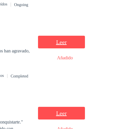
eídos
Ongoing
Leer
los han agravado,
Añadido
dos
Completed
Leer
onquistarte."
ido con
Añadido