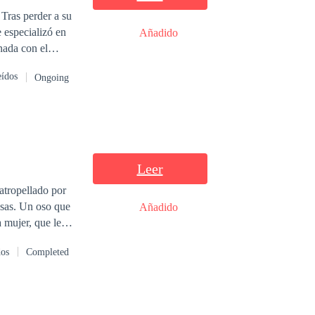
 Tras perder a su
e especializó en
Añadido
nada con el
emanda civil que
eídos
Ongoing
o CEO del grupo
atracción entre
cios que queman y
Montclair esconde
l poder, la
Leer
 deberán decidir
atropellado por
o que conocen.
osas. Un oso que
Añadido
a mujer, que le
 más vidas se
dos
Completed
s de la