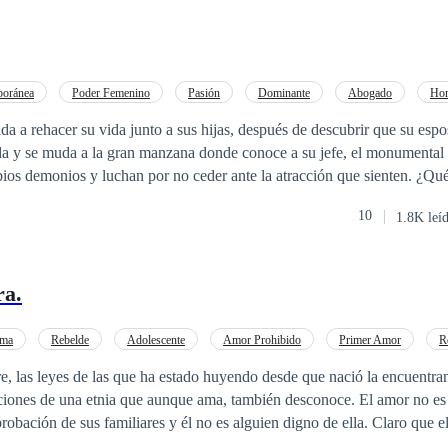
oránea
Poder Femenino
Pasión
Dominante
Abogado
Hom
Venganza
De Débil a Fuerte
da a rehacer su vida junto a sus hijas, después de descubrir que su espo
ios demonios y luchan por no ceder ante la atracción que sienten. ¿Q
atraen? Y lo peor, ¿qué pasa con sus hijos? ¿Ambos se decidirán luchar 
10
1.8K leí
o preferirán esconder lo que sienten? Te invito a descubrir a Blue y la ley que tanto la apasio
ra.
ama
Rebelde
Adolescente
Amor Prohibido
Primer Amor
R
, las leyes de las que ha estado huyendo desde que nació la encuentra
ciones de una etnia que aunque ama, también desconoce. El amor no es 
obación de sus familiares y él no es alguien digno de ella. Claro que 
 ¿O sí? Amara tendrá que luchar por ser libre y elegir su destino.