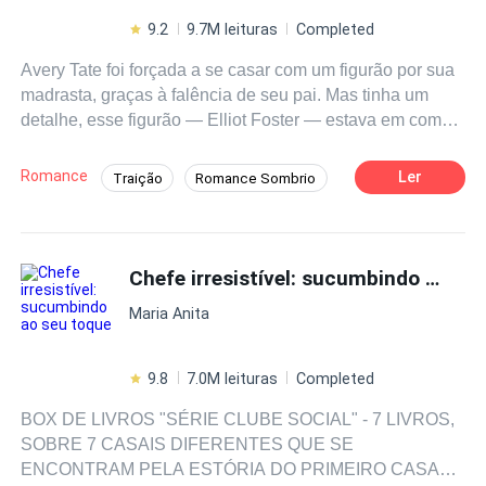
9.2
9.7M leituras
Completed
Avery Tate foi forçada a se casar com um figurão por sua
madrasta, graças à falência de seu pai. Mas tinha um
detalhe, esse figurão — Elliot Foster — estava em coma.
Aos olhos do público, era apenas uma questão de tempo
até que ela fosse considerada viúva e expulsa da
Romance
Ler
Traição
Romance Sombrio
família.Mas tudo mudou quando Elliot inesperadamente
Casamento por Contrato
Divórcio
acordou de seu coma.Furioso com a situação de seu
casamento, ele soltou sua raiva em Avery e ameaçou
Drama
Contemporâneo
matar seus bebês se eles tivessem algum. "Eu vou matar
Chefe irresistível: sucumbindo ao seu toque
eles com minhas próprias mãos!" ele gritou.Quatro anos
Maria Anita
se passaram quando Avery mais uma vez voltou para sua
terra natal com seus gêmeos - um menino e uma
menina.Ao apontar para o rosto de Elliot na tela da TV,
9.8
7.0M leituras
Completed
ela lembrou aos bebês: “Fiquem longe desse homem, ele
BOX DE LIVROS "SÉRIE CLUBE SOCIAL" - 7 LIVROS,
jurou que ia matar vocês dois”. Naquela noite, o
SOBRE 7 CASAIS DIFERENTES QUE SE
computador de Elliot foi hackeado e ele foi desafiado -
ENCONTRAM PELA ESTÓRIA DO PRIMEIRO CASAL
por um dos gêmeos - a cumprir sua promessa. “Vem me