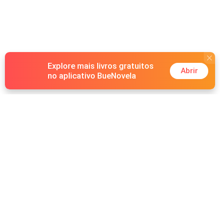
Explore mais livros gratuitos
Abrir
no aplicativo BueNovela
Hot Genres
Romance
Recursos
Lobisomem
Palavras-chave
Redes sociais
Máfia
Pesquisas importantes