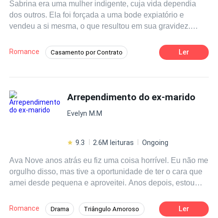
Sabrina era uma mulher indigente, cuja vida dependia
agora, vou passar o resto da minha vida a tentar
dos outros. Ela foi forçada a uma bode expiatório e
compensá-la". Ao que Madeline responde: "Só te
vendeu a si mesma, o que resultou em sua gravidez.
perdoarei se tu....morrer".
Sebastian era o solteiro mais disputado, com abundante
riqueza e poder. Ele acreditava que Sabrina era flor do
Romance
Ler
Casamento por Contrato
mal, manchada de ganância e engano. Ela não
Implacável
Vingança
Aventura
conseguia conquistá-lo, então ela sumiu de sua vida.
Furioso, ele jurou procurar até os confins do mundo para
Herdeiro/Herdeira
Contemporâneo
reconquistá-la. A cidade inteira sabia que ela seria
Arrependimento do ex-marido
Divórcio
Drama
Rebelde
picada em pedaços caso fosse encontrada. Quando isto
Evelyn M.M
aconteceu, ela perguntou desesperadamente: "Eu
abandonei o nosso casamento sem levar um centavo
seu, então por que você não me deixa ir?" De maneira
9.3
2.6M leituras
Ongoing
dominadora, ele respondeu: "Você roubou meu coração e
Ava Nove anos atrás eu fiz uma coisa horrível. Eu não me
deu à luz ao meu filho, e tenta fugir de mim?".
orgulho disso, mas tive a oportunidade de ter o cara que
amei desde pequena e aproveitei. Anos depois, estou
cansada de viver em um casamento sem amor. Quero
libertar nós dois de um casamento que nunca deveria ter
Romance
Ler
Drama
Triângulo Amoroso
acontecido. Dizem que se você ama alguém… Você tem