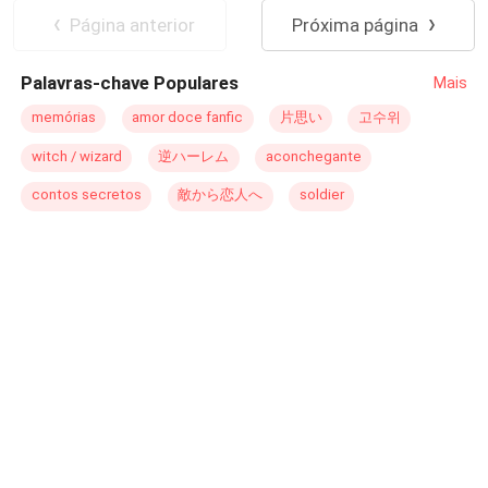
fruto de um casamento impulsivo, se tornou
Independente
CEO
Página anterior
Próxima página
inegavelmente evidente, ao que ele sempre respondeu:-
Deve ser coincidência!Valentina se mantinha firme em
Palavras-chave Populares
Mais
sua crença, até o momento em que flagrou Sr. Mateus e
seu marido partilhando a mesma aura
memórias
amor doce fanfic
片思い
고수위
deslumbrante.Valentina, com os punhos cerrados e os
witch / wizard
逆ハーレム
aconchegante
dentes rangendo, se preparou para o confronto:- Será
mesmo coincidência?Se espalhou o rumor de que o líder
contos secretos
敵から恋人へ
soldier
da família Mello, Sr. Mateus, se apaixonou por uma
mulher casada.Imediatamente, a família Mello contestou:-
Rumores! São apenas boatos. Um descendente da
família Mello jamais interferiria no casamento
alheio!Porém, ao se virar, Sr. Mateus apareceu em
público ao lado de uma dama, proclamando:- Não é um
boato, minha esposa de fato é casada!