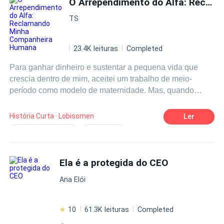
O Arrependimento do Alfa: Reclamando Minha Companheira Humana
Enredo Acelerado
Intenso
Gravidez
TS
23.4K leituras
Completed
Para ganhar dinheiro e sustentar a pequena vida que
crescia dentro de mim, aceitei um trabalho de meio-
período como modelo de maternidade. Mas, quando
cheguei lá, percebi que estava presa em uma vitrine de
vidro, sendo exibida como um produto. E, na multidão
História Curta · Lobisomen
Ler
abaixo, meu ex-companheiro, Damon, me observava com
Romance doloroso
Doentio(a)
nada além de desprezo nos olhos. — De quem é esse
Hipócrita
Traição
Calculista
filho bastardo? — Como você pode dizer isso? Este é
seu filho, Damon! Os olhos de Damon ficaram vermelhos,
Ela é a protegida do CEO
Parcial / Egoísta
Reconquistar a Esposa
sinal de que a fúria de lobisomem estava prestes a se
Vingança
Ana Elói
manifestar. Ele ergueu um teste de paternidade na minha
frente. O exame mostrava que o bebê que eu carregava
não era dele. — Não, isso não pode ser verdade. —
10
61.3K leituras
Completed
Gaguejei. — Deve haver um engano! Antes que Damon