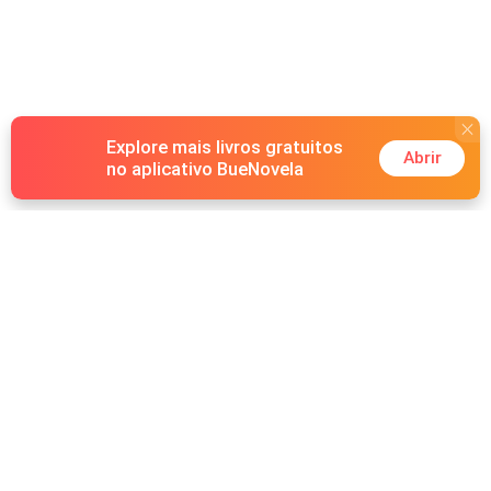
Explore mais livros gratuitos
Abrir
no aplicativo BueNovela
Hot Genres
Romance
Recursos
Lobisomem
Palavras-chave
Redes sociais
Máfia
Pesquisas importantes