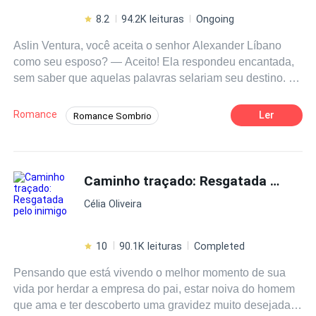
8.2
94.2K leituras
Ongoing
Aslin Ventura, você aceita o senhor Alexander Líbano
como seu esposo? — Aceito! Ela respondeu encantada,
sem saber que aquelas palavras selariam seu destino. O
que acreditava ser o início de um conto de fadas
maravilhoso acabou se tornando o oposto: um terrível
Romance
Ler
Romance Sombrio
inferno no qual ela queimaria pouco a pouco. Aslin
Contemporâneo
Tragédia
Arrogante
Ventura é uma jovem linda de 21 anos, que desde a
infância foi preparada para ser a esposa do cruel, frio e
Dominante
CEO
Diferença de Idade
calculista
Alexander Líbano, um magnata bilionário. Aslin
Caminho traçado: Resgatada pelo inimigo
Casamento por Contrato
Arrependimento
sempre esteve apaixonada por Alexander, mas o que
Célia Oliveira
acontecerá quando ela descobrir que no coração dele
existe outra mulher? E que, para sua infelicidade, essa
mulher é sua própria irmã? Essa revelação transforma a
10
90.1K leituras
Completed
vida de Aslin em um verdadeiro pesadelo. Será que Aslin
Pensando que está vivendo o melhor momento de sua
conseguirá encontrar um raio de luz nesse mundo
vida por herdar a empresa do pai, estar noiva do homem
implacável?
que ama e ter descoberto uma gravidez muito desejada,