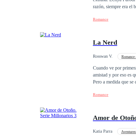
razón, siempre era el 
no estaban equivocado
Romance
sus vestidos estampad
hermana gemela.
La Nerd
Rosswan V.
Romance 
De Odio al Amor
Cuando ve por primera
amistad y por eso es q
Pero a medida que se 
más, llevando esta relación a una escal
Romance
barreras.
Amor de Otoño.
Katia Parra
Aventurer