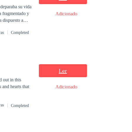
e deparaba su vida
ba fragmentado y
Adicionado
lo todo solo por
ras
Completed
Ler
 out in this
 and hearts that
Adicionado
ras
Completed