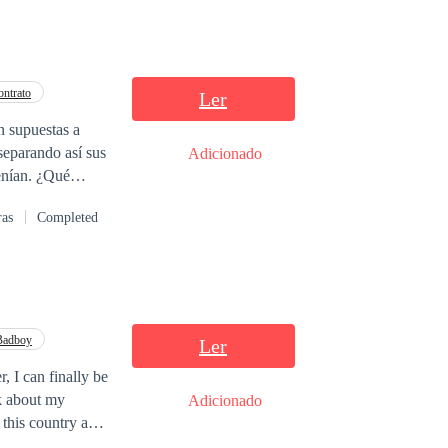
ntrato
Ler
n supuestas a
separando así sus
Adicionado
. ¿Qué
e después del
ras
Completed
Badboy
Ler
, I can finally be
k about my
Adicionado
 this country and
ried because my