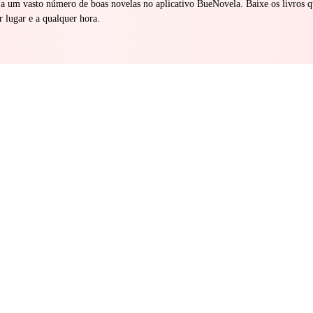
 a um vasto número de boas novelas no aplicativo BueNovela. Baixe os livros q
r lugar e a qualquer hora.