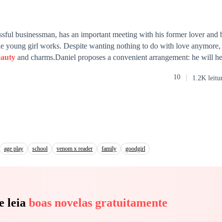
sful businessman, has an important meeting with his former lover and b
the young girl works. Despite wanting nothing to do with love anymore
eauty
and charms.Daniel proposes a convenient arrangement: he will hel
her posing as his fiancée for a month and then marrying him to satisfy
10
1.2K leitu
niel and Ava must face together the consequences of their decisions an
ng the way.
age play
school
venom x reader
family
goodgirl
e leia
boas novelas gratuitamente