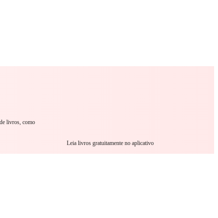
omance
Sci-Fi
Guerra
Outro
de livros, como
Leia livros gratuitamente no aplicativo