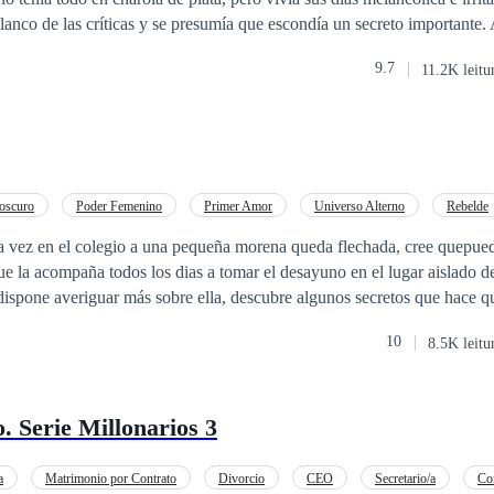
blanco de las críticas y se presumía que escondía un secreto importante.
s. Lenya escondía un secreto, uno estremecedor. Nadie sabía que, en re
9.7
11.2K leitu
os se ocultaba un chico, quien estaba condenado a vivir como el reempl
oscuro
Poder Femenino
Primer Amor
Universo Alterno
Rebelde
Chica mala
Identidad oculta
Pasión
 vez en el colegio a una pequeña morena queda flechada, cree quepued
ue la acompaña todos los dias a tomar el desayuno en el lugar aislado d
dispone averiguar más sobre ella, descubre algunos secretos que hace 
a cada vez más alta. No te pierdas como el amor, supera todas las
10
8.5K leitu
 Serie Millonarios 3
a
Matrimonio por Contrato
Divorcio
CEO
Secretario/a
Co