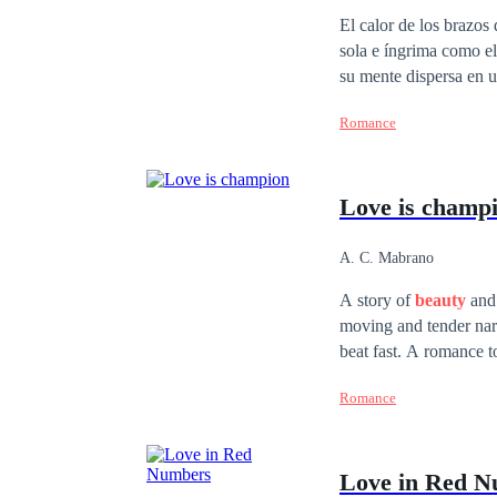
Mafia
Comedia
El calor de los brazos
sola e íngrima como el
su mente dispersa en un mar de problemas. Lo que ella
cargar con sus miedos,
Romance
amor…
Love is champ
A. C. Mabrano
A story of
beauty
and 
moving and tender narr
beat fast. A romance t
Romance
Love in Red 