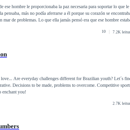
 de ese hombre le proporcionaba la paz necesaria para soportar lo que l
la pensaba, más no podía aferrarse a él porque su corazón se encontra
 jamás pensó era que ese hombre estaba dispuesto a
 con su soledad y temores para convertirlos en los suyos, sobrellevándo
10
7.2K leitu
ion
love... Are everyday challenges different for Brazilian youth? Let´s find
ative. Decisions to be made, problems to overcome. Competitive sports
o enchant you!
2.7K leitu
Numbers