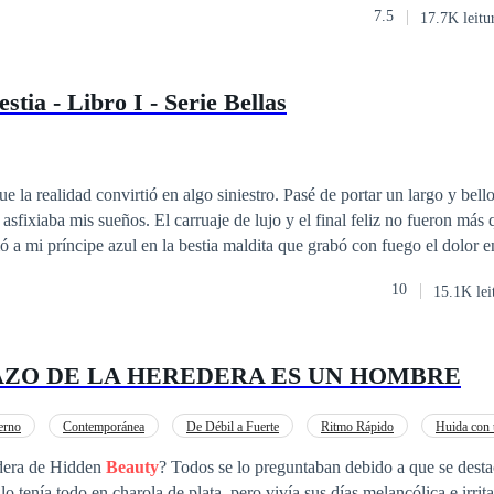
7.5
17.7K leitu
 I have always loved the same woman, the one who isn't and never was 
 can be happy with the love of my life. I have everything planned; everyt
 thought.What happens when you realize you no longer love the person 
estia - Libro I - Serie Bellas
s it possible to get back with an ex-partner? Is it possible to start havin
 la realidad convirtió en algo siniestro. Pasé de portar un largo y bell
sfixiaba mis sueños. El carruaje de lujo y el final feliz no fueron más 
 a mi príncipe azul en la bestia maldita que grabó con fuego el dolor en
tible para el motor en mi vida. Quién juré destruir se volvió mi aliado
10
15.1K lei
ra solo una pieza en mi juego, pero ella no tenía ojos para mí, poniendo
rtuito al que llamamos destino.
ZO DE LA HEREDERA ES UN HOMBRE
erno
Contemporánea
De Débil a Fuerte
Ritmo Rápido
Huida con
Identidad oculta
POV en tercera persona
edera de Hidden
Beauty
? Todos se lo preguntaban debido a que se desta
o tenía todo en charola de plata, pero vivía sus días melancólica e irrita