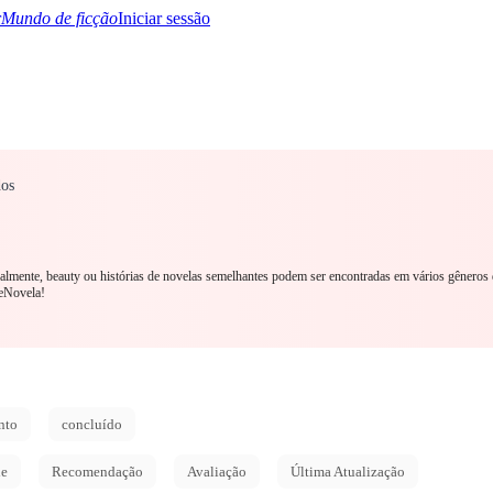
Mundo de ficção
Iniciar sessão
dos
TQ+
YA/TEEN
Paranormal
Mistério/Thriller
Oriental
Jogos
História
MM R
eralmente, beauty ou histórias de novelas semelhantes podem ser encontradas em vários gêneros 
eNovela!
nto
concluído
de
Recomendação
Avaliação
Última Atualização