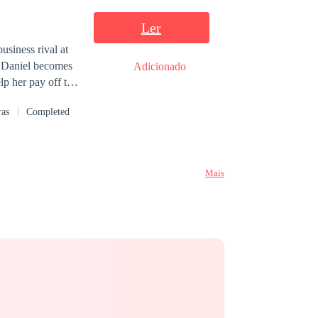
Ler
usiness rival at
, Daniel becomes
Adicionado
p her pay off the
 his demanding and
ras
Completed
d fight for the
Mais