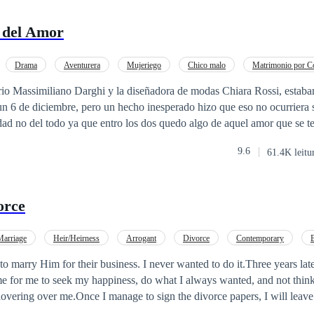
 del Amor
Drama
Aventurera
Mujeriego
Chico malo
Matrimonio por Co
dad
Ritmo Rápido
rio Massimiliano Darghi y la diseñadora de modas Chiara Rossi, estaba
n 6 de diciembre, pero un hecho inesperado hizo que eso no ocurriera 
ad no del todo ya que entro los dos quedo algo de aquel amor que se tenían
creto salga a la luz? ¿Podrán reencontrarse después del dolor? O ¿es qu
9.6
61.4K leitu
a?
orce
Marriage
Heir/Heirness
Arrogant
Divorce
Contemporary
tract Marriage
Comedy
o marry Him for their business. I never wanted to do it.Three years later
me for me to seek my happiness, do what I always wanted, and not thin
overing over me.Once I manage to sign the divorce papers, I will leave
 is Mason, and I'm currently 34 years old. Three years ago, I got mar