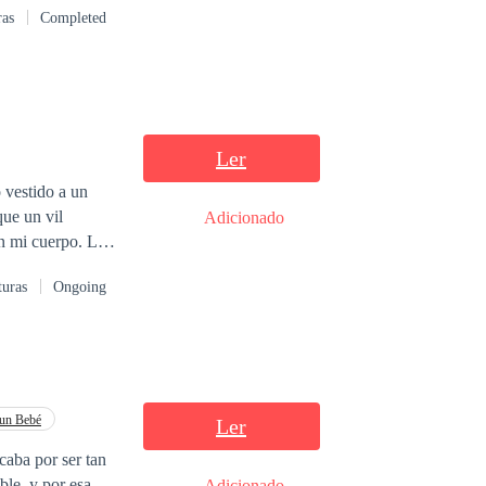
ras
Completed
my wife.Today, I
hing is going to
you thought was
g feelings for my
Ler
o vestido a un
que un vil
Adicionado
 mi cuerpo. La
 y forjamos juntos
turas
Ongoing
 en jaque mis
 un Bebé
Ler
caba por ser tan
ble, y por esa
Adicionado