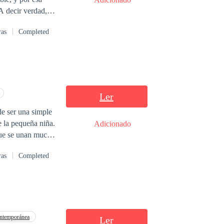
 A decir verdad,
alidad, debajo de
ras
Completed
azo de su
Ler
e ser una simple
e la pequeña niña.
Adicionado
que se unan mucho
ras
Completed
ntemporánea
Ler