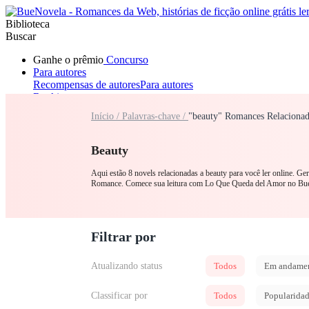
Biblioteca
Buscar
Ganhe o prêmio
Concurso
Para autores
Recompensas de autores
Para autores
Ranking
Navegar
Início /
Palavras-chave /
"beauty" Romances Relaciona
Novelas
Contos Curtos
Todos
Romance
Lobisomem
Máfia
Sistema
Fantasia
Urbano
LGB
Beauty
Aqui estão 8 novels relacionadas a beauty para você ler online. G
Romance. Comece sua leitura com Lo Que Queda del Amor no Bu
Filtrar por
Atualizando status
Todos
Em andame
Classificar por
Todos
Popularida