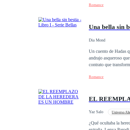
Romance
parents forced me to.
am finally free, and I
be perfect... Or so I
Una bella sin b
the love of your life? I
ex-wife?
Dia Mond
Un cuento de Hadas que
andrajo asqueroso que a
contrato que transformó
venganza era el combus
Romance
un imperio. La bella e
metas. Un encuentro fo
EL REEMPLA
Yaz Salo
Universo Alt
Heredero / Heredera
¿Qué ocultaba la her
extraña. Lenya Parodi l