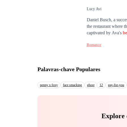
Lucy Avi
Daniel Busch, a succes
the restaurant where 
captivated by Ava's
b
debts in exchange for 
Romance
wealthy family.Now, Da
love they've found alo
Palavras-chave Populares
penny x foxy
face smacking
ghost
12
gay-for-you
Explore 