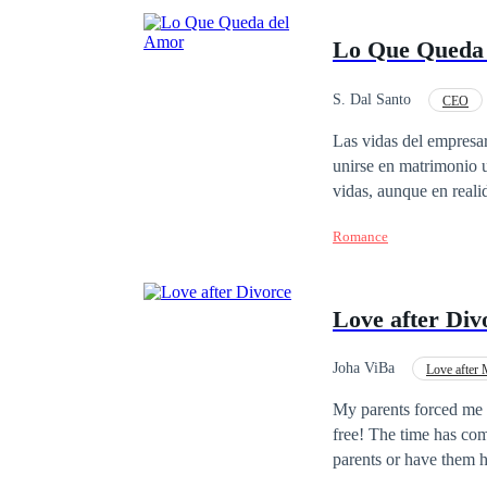
Lo Que Queda
S. Dal Santo
CEO
Traición
Infideli
Las vidas del empresa
unirse en matrimonio u
vidas, aunque en realid
ocurrirá cuando ese se
Romance
amor ya no queda nad
Love after Div
Joha ViBa
Love after 
Adventurous
Con
My parents forced me t
free! The time has co
parents or have them h
never return...My name