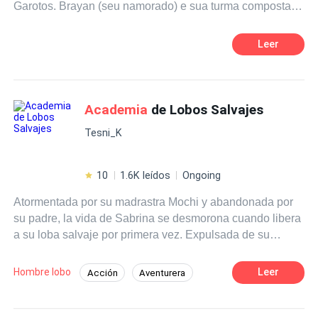
Garotos. Brayan (seu namorado) e sua turma composta
amor eternoOtra una princesa amorosa, fuerte y con un
por: Wes, David e os garotos da Casa Bourbon, fazem
gran secreto que debe ser protegido a toda costa
sua vida, pelo bem ou pelo mal, muito mais agitada do
Leer
que ele imaginava.
Academia
de Lobos Salvajes
Tesni_K
10
1.6K leídos
Ongoing
Atormentada por su madrastra Mochi y abandonada por
su padre, la vida de Sabrina se desmorona cuando libera
a su loba salvaje por primera vez. Expulsada de su
manada, es enviada a la
Academia
de Lobos Salvajes,
una escuela infame para lobos marginados con poderes
Hombre lobo
Leer
Acción
Aventurera
retorcidos. Esperando un infierno, Sabrina se encuentra
Pasión
Arrogante
Dominante
el primer día formando equipo con los misteriosos pero
famosos hermanos Darkshadow (Kaleb, Kael y Khemos).
Héroe / Heroína:
Campus
Venganza