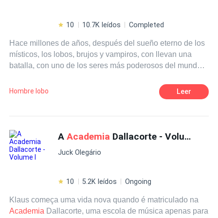
10
10.7K leídos
Completed
Hace millones de años, después del sueño eterno de los
místicos, los lobos, brujos y vampiros, con llevan una
batalla, con uno de los seres más poderosos del mundo
mágico, el cual es completamente capaz de corromper al
más devoto vampiro o lobo; y llevarlo por el camino de
Hombre lobo
Leer
las tinieblas, por aquella razón las brujas, decidieron
crear el vínculo astral, en donde se basaba en una
alineación mística en la que se mesclaba el alma de un
brujo, con un lobo o un vampiro, y así estos se convertían
A
Academia
Dallacorte - Volume I
en ser incorruptible, vinculados hasta la eternidad.Pero
Juck Olegário
para ello todos tenían que estar juntos, y que mejor lugar
que una
academia
mística, en donde las almas se
congenian y se hacen más fuertes...Acompáñenme a
10
5.2K leídos
Ongoing
conocer la historia de Julen y Lois, uno el príncipe de los
Klaus começa uma vida nova quando é matriculado na
lobos del fuego, poderosos y temidos, quien buscaba a
Academia
Dallacorte, uma escola de música apenas para
su brujo aliado, pero sobre todo en busca de su gran