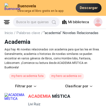
Buenovela
Descargar
Descarga el libro gratis en la app
Mi biblioteca
Busca lo que quieras
Inicio /
Palabras clave /
"academia" Novelas Relacionadas
Academia
Aquí hay 46 novelas relacionadas con academia para que las lea en línea.
Generalmente, academia o historias de novelas similares se pueden
encontrar en varios géneros de libros, como Hombre lobo, Fantasia,
Lobisomem. ¡Comience su lectura desde ACADEMIA MÍSTICA en
BueNovela!
my hero academia futa
my hero academia oc
Filtrar por
Clasificar por
ACADEMIA
MÍSTICA
Livi Ruiz