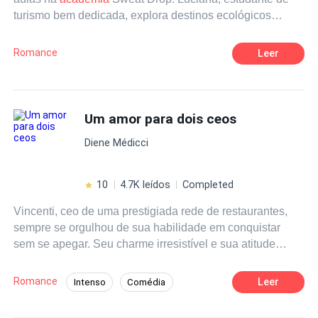
turismo bem dedicada, explora destinos ecológicos
emocionantes, no Pantanal. Será que teriam um encontro
marcado, além do sonho?
Romance
Leer
Um amor para dois ceos
Diene Médicci
10
4.7K leídos
Completed
Vincenti, ceo de uma prestigiada rede de restaurantes,
sempre se orgulhou de sua habilidade em conquistar
sem se apegar. Seu charme irresistível e sua atitude
desapegada o tornaram um mestre da sedução, até que
um grave acidente transformou sua vida, deixando-o
Romance
Leer
Intenso
Comédia
solitário e amargurado. Gab, seu melhor amigo e parceiro
Boa Menina
Playboy
CEO
de negócios, luta para trazer de volta o Vincenti vibrante