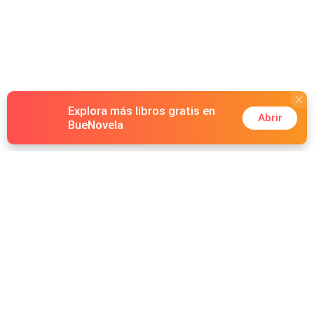
Explora más libros gratis en
Abrir
BueNovela
Hot Genres
Romance
Recursos
Lobisomem
Palabras clave
Redes Sociales
Máfia