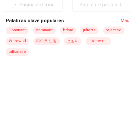
life, she wants freedom and for that she is able to start a
Pagina anterior
Siguiente página
war, if necessary.
Palabras clave populares
Más
Dominant
dominant
bdsm
juliette
rejected
Werewolf
라이트 노벨
소심녀
intersexual
billionaire