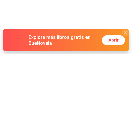
Explora más libros gratis en
Abrir
BueNovela
Hot Genres
Romance
Recursos
Hombre lobo
Palabras clave
Redes Sociales
Mafia
Búsquedas calientes
Facebook grupo