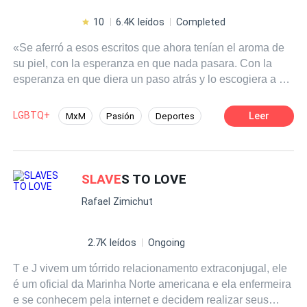
10
6.4K leídos
Completed
«Se aferró a esos escritos que ahora tenían el aroma de
su piel, con la esperanza en que nada pasara. Con la
esperanza en que diera un paso atrás y lo escogiera a él,
que fuera ese que describía en cada palabra. Verlo fingir
felicidad era una pesadilla, que su corazón no
LGBTQ+
Leer
MxM
Pasión
Deportes
comprendía». Noah Miller regresa a su ciudad después
Contemporánea
Romance oscuro
de múltiples fracasos en su carrera como nadador.
Resignado, decide dedicarse al negocio familiar y
olvidarse del agua para siempre. Sin embargo, sus
SLAVE
S TO LOVE
sueños y deseos más profundos, que traduce en eróticos
Rafael Zimichut
escritos, lo impulsan de manera secreta a seguir a seguir
soñando con Adam
Slave
, ese hombre al que admira,
pero que su cobardía le impide siquiera hablarle. No
2.7K leídos
Ongoing
obstante, un día sus sueños se salen de las páginas,
T e J vivem um tórrido relacionamento extraconjugal, ele
porque Adam, que es el protagonista de esas calientes
é um oficial da Marinha Norte americana e ela enfermeira
historias, lo descubre todo, y la vida a Noah se le
e se conhecem pela internet e decidem realizar seus
desordena por completo. Adam, que en un inicio se