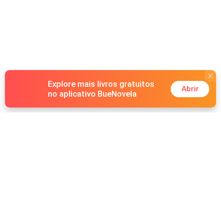
Explore mais livros gratuitos
Abrir
no aplicativo BueNovela
Hot Genres
Romance
Recursos
Lobisomem
Palavras-chave
Redes sociais