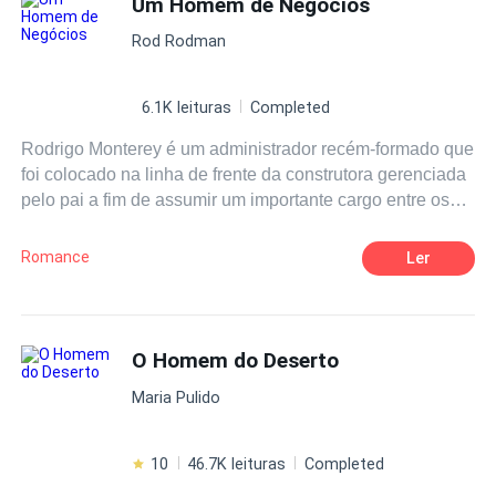
Um Homem de Negócios
Rod Rodman
6.1K leituras
Completed
Rodrigo Monterey é um administrador recém-formado que
foi colocado na linha de frente da construtora gerenciada
pelo pai a fim de assumir um importante cargo entre os
acionistas. Bonito, inteligente, atraente e muito rico,
aprendeu desde a adolescência a aproveitar os prazeres
Romance
Ler
da vida em boa companhia, e de maneira inconsequente,
nunca se importou em gastar cada centavo em seu poder
para satisfazer todos os seus desejos… até agora. Em
seu próprio apartamento, vive um relacionamento estável
O Homem do Deserto
com a designer e fotógrafa Natalie Schneider há vários
Maria Pulido
meses, mas mesmo feliz ao lado da linda namorada da
época de adolescência, as tentações continuam à sua
volta e ele ainda não tem a maturidade necessária para
10
46.7K leituras
Completed
aprender a lidar com cada uma delas. Prestes a se tornar