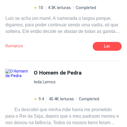
10
4.3K leituras
Completed
Luis se acha um mané. A namorada o largou porque,
digamos, para poder continuar sendo uma vadia, só que
solteira. Ele então decide se afastar de todas as garotas,
menos da própria mãe, é claro (afinal, quem mais iria
fazer o leitinho do bebê?! Brincadeirinha) e a amiga,
Romance
Ler
Anna. Fora elas, o acesso de outras garotas a vida dele
está terminantemente restrito, entendidos?! Nem preciso
dizer que não deu certo. Preciso? Não! Logo na primeira
aula de uma segunda-feira maçante, a novata Jessica
O Homem de Pedra
Winters se aproxima dele. Ele de cara a detesta. É bem
Ieda Lemos
do tipinho metida popular que brevemente se tornaria
BFF (e todos esses outros termos ridículos de pura
falsidade) de menininhas como Christin, a ex namorada
9.4
40.4K leituras
Completed
dele. Seria uma idiota que se acharia demais por ser
Eu descobri que minha mãe havia me prometido
socialmente aceita. E como foi que Greg, o melhor amigo
para o Rei da Soja, depois que o meu padrasto morreu e
de Luis disse? "É só questão de tempo e ela já tá de rolo
nos deixou na falência. Todos os nossos bens foram
com os jogadores do time, vira líder de torcida,