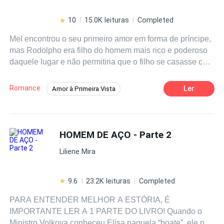
mulher forte e decidida e a nunca abaixar a cabeça para
construído sobre mentiras. O que Simón fará quando
ninguém. Duas pessoas diferentes que terão um encontro
descobrir a verdade? Natalia conseguirá encontrar a paz
10
15.0K leituras
Completed
inusitado.“Quando tentam machucar os seus, ele não
que nunca lhe permitiram ter?
Mel encontrou o seu primeiro amor em forma de príncipe,
perdoa!”
mas Rodolpho era filho do homem mais rico e poderoso
daquele lugar e não permitiria que o filho se casasse com
uma moça humilde como ela. A vida da ingênua Mel
daria muitas reviravoltas. A dor daquele amor proibido lhe
Romance
Ler
Amor à Primeira Vista
traria muito sofrimento. Mas Mel estava disposta a lutar
Enredo Acelerado
Primeiro Amor
contra tudo e contra todos para viver aquele amor e não
sabia o preço alto que lhe custaria e as marcas de
Contemporâneo
Amor Proibido
sofrimento lhe marcariam por toda a vida.
HOMEM DE AÇO - Parte 2
Drama
Herdeiro/Herdeira
CEO
Liliene Mira
9.6
23.2K leituras
Completed
PARA ENTENDER MELHOR A ESTÓRIA, É
IMPORTANTE LER A 1 PARTE DO LIVRO! Quando o
Ministro Volkova conheceu Elisa naquela “boate”, ele não