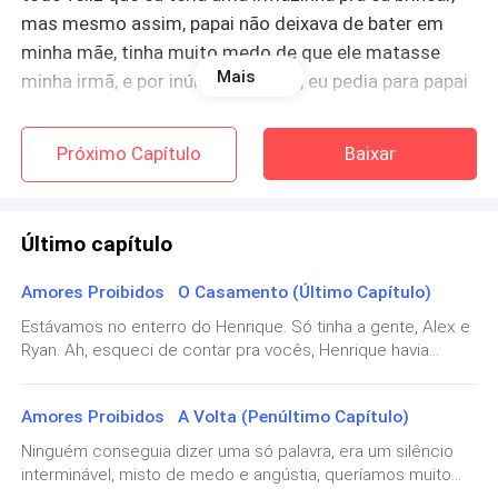
mas mesmo assim, papai não deixava de bater em
minha mãe, tinha muito medo de que ele matasse
Mais
minha irmã, e por inúmeras vezes, eu pedia para papai
bater em mim, mamãe chorava muito e pedia pra ele
não fazer isso, mas eu preferia que ele batesse em
Próximo Capítulo
Baixar
mim, do que nelas.
Meu irmão, Noah, dois anos mais velho que eu, era o
Último capítulo
preferido de papai, sempre foi assim, papai saia com
ele, e eu ficava com mamãe em casa, e gostava, pois
Amores Proibidos O Casamento (Último Capítulo)
assim a paz reinava em casa. Se eu tinha ódio dele?
Estávamos no enterro do Henrique. Só tinha a gente, Alex e
Não, quando criança a gente é meio inocente, e por
Ryan. Ah, esqueci de contar pra vocês, Henrique havia
ser nosso pai, não conseguimos odiar. Hoje sim, eu o
tentado se aproximar de Ryan, mas o garoto também não
odeio.
quis e nem Alex deixou. Mamãe não sabia se devíamos ir
Amores Proibidos A Volta (Penúltimo Capítulo)
ou não ao enterro, eu também não tinha certeza se queria ir,
mas depois de muito pensarmos, decidimos que
Papai sempre foi um bom ator, conseguia fingir ser o
Ninguém conseguia dizer uma só palavra, era um silêncio
deveríamos fazer isso. Ele nunca foi um bom marido e
interminável, misto de medo e angústia, queríamos muito
pai perfeito na presença de outras pessoas, e na
muito menos um bom pai, mas senti que devíamos, afinal,