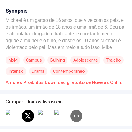
Synopsis
Michael é um garoto de 16 anos, que vive com os pais, e
os irmãos, um irmão de 18 anos e uma irmã de 6. Seu pai
é alcoólatra, drogado e traficante, e constantemente
agride a mulher e o filho, e desde os 10 anos Michael é
violentado pelo pai. Mas em meio a tudo isso, Mike
encontra em Vincenzo, seu primo, um conforto, em quem
MxM
Campus
Bullying
Adolescente
Traição
ele sempre foi muito apegado, e aos 16 anos eles
começam a se relacionar amorosamente. No entanto,
Intenso
Drama
Contemporâneo
Michael conhece Alexander, seu professor de Espanhol,
que aos poucos acaba ficando amigo dele, e bagunça a
Amores Proibidos Download gratuito de Novelas Online em PDF
relação de Michael e Vincenzo. Mas com quem será que
Michael irá ficar? Acompanhe essa história para
Compartilhar os livros em:
descobrir isso e muito mais.