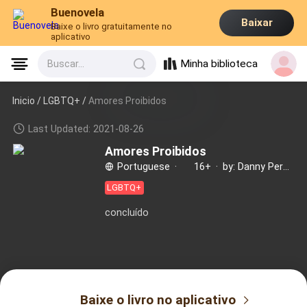
Buenovela
Baixar
Baixe o livro gratuitamente no
aplicativo
Minha biblioteca
Buscar...
Inicio /
LGBTQ+
/
Amores Proibidos
Last Updated: 2021-08-26
Amores Proibidos
Portuguese
·
16+
·
by: Danny Pereira
LGBTQ+
concluído
Baixe o livro no aplicativo