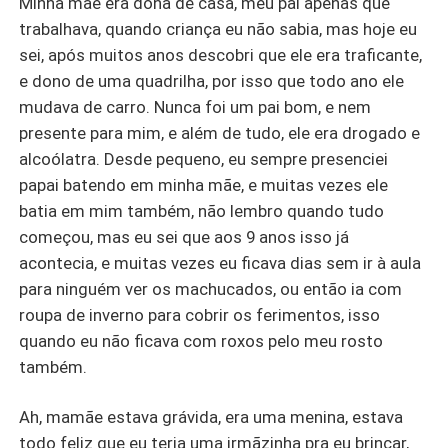
Minha mãe era dona de casa, meu pai apenas que
trabalhava, quando criança eu não sabia, mas hoje eu
sei, após muitos anos descobri que ele era traficante,
e dono de uma quadrilha, por isso que todo ano ele
mudava de carro. Nunca foi um pai bom, e nem
presente para mim, e além de tudo, ele era drogado e
alcoólatra. Desde pequeno, eu sempre presenciei
papai batendo em minha mãe, e muitas vezes ele
batia em mim também, não lembro quando tudo
começou, mas eu sei que aos 9 anos isso já
acontecia, e muitas vezes eu ficava dias sem ir à aula
para ninguém ver os machucados, ou então ia com
roupa de inverno para cobrir os ferimentos, isso
quando eu não ficava com roxos pelo meu rosto
também.
Ah, mamãe estava grávida, era uma menina, estava
todo feliz que eu teria uma irmãzinha pra eu brincar,