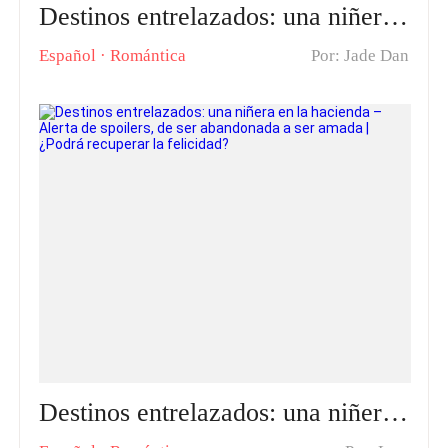
Destinos entrelazados: una niñera en la hacienda · Alerta de spoilers, El giro llega demasiado rápido | ¿Ese hombre es realmente su salvación?
Español
·
Romántica
Por: Jade Dan
Destinos entrelazados: una niñera en la hacienda – Alerta de spoilers, de ser abandonada a ser amada | ¿Podrá recuperar la felicidad?