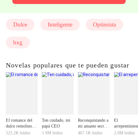
Dulce
Inteligente
Optimista
bxg
Novelas populares que te pueden gustar
El romance del
Ten cuidado, mi
Reconquistando a
El
dulce remolino:
papá CEO
mi amante secreta
arrepentimien
Señor, ¿le
millonaria
del ex-esposo
523.2K leídos
1.9M leídos
467.1K leídos
2.0M leídos
gustaría ser mi