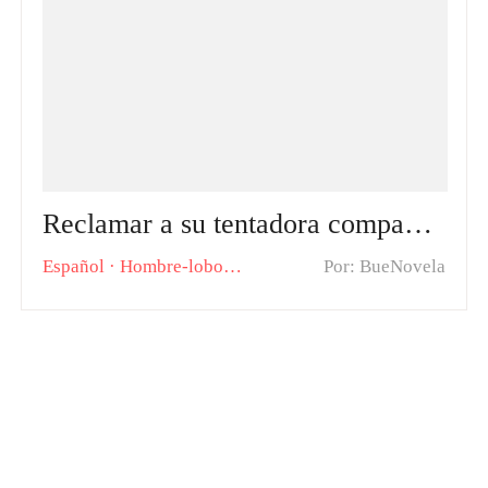
Reclamar a su tentadora compañera novela: El Destino nos Unió, Debemos Amarnos de Verdad
Español
·
Hombre-lobo
Romántica
Por: BueNovela