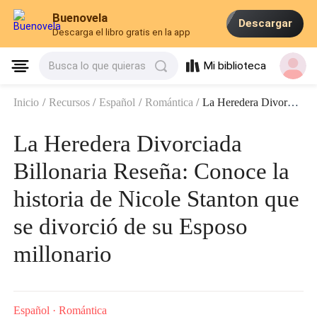
Buenovela
Descargar
Descarga el libro gratis en la app
Mi biblioteca
Busca lo que quieras
Inicio
/
Recursos
/
Español
/
Romántica
/
La Heredera Divorciada Billonaria Reseña: Conoce la historia de Nicole Stanton que se divorció de su Esposo millonario
La Heredera Divorciada
Billonaria Reseña: Conoce la
historia de Nicole Stanton que
se divorció de su Esposo
millonario
Español
·
Romántica