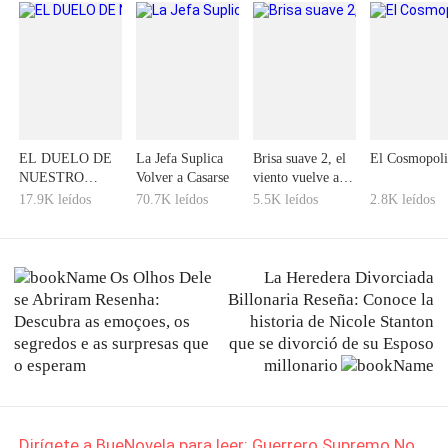
EL DUELO DE
La Jefa Suplica
Brisa suave 2, el
El Cosmopoli
NUESTRO
Volver a Casarse
viento vuelve a
AMOR
soplar.
17.9K leídos
70.7K leídos
5.5K leídos
2.8K leídos
Os Olhos Dele
La Heredera Divorciada
se Abriram Resenha:
Billonaria Reseña: Conoce la
Descubra as emoçoes, os
historia de Nicole Stanton
segredos e as surpresas que
que se divorció de su Esposo
o esperam
millonario
Dirígete a BueNovela para leer: Guerrero Supremo No.