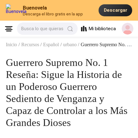
Buenovela
Descargar
Descarga el libro gratis en la app
Mi biblioteca
Busca lo que quieras
Inicio
/
Recursos
/
Español
/
urbano
/
Guerrero Supremo No. 1 Reseña: Sigue la Historia de un Poderoso Guerrero Sediento de Venganza y Capaz de Controlar a los Más Grandes Dioses
Guerrero Supremo No. 1
Reseña: Sigue la Historia de
un Poderoso Guerrero
Sediento de Venganza y
Capaz de Controlar a los Más
Grandes Dioses