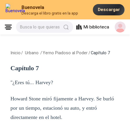
Buenovela
Descargar
Descarga el libro gratis en la app
Mi biblioteca
Busca lo que quieras
Inicio
/
Urbano
/
Yerno Piadoso al Poder
/
Capítulo 7
Capítulo 7
"¿Eres tú... Harvey?
Howard Stone miró fijamente a Harvey. Se burló
por un tiempo, estacionó su auto, y entró
directamente en el hotel.