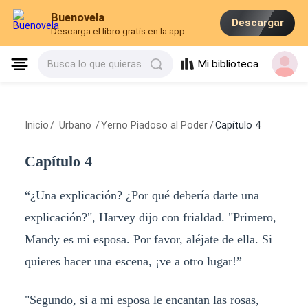
Buenovela
Descargar
Descarga el libro gratis en la app
Mi biblioteca
Busca lo que quieras
Inicio
/
Urbano
/
Yerno Piadoso al Poder
/
Capítulo 4
Capítulo 4
“¿Una explicación? ¿Por qué debería darte una
explicación?", Harvey dijo con frialdad. "Primero,
Mandy es mi esposa. Por favor, aléjate de ella. Si
quieres hacer una escena, ¡ve a otro lugar!”
"Segundo, si a mi esposa le encantan las rosas,