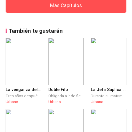
Más Capítulos
También te gustarán
La venganza del ex-marido
Doble Filo
La Jefa Suplica Volver a Casarse
Tres años después de casarse y vivir en la familia de su mujer, Christian González sufrió todo tipo de humillaciones. Pero justo después de su divorcio, obtuvo casualmente la herencia de sus antepasados y de repente se convirtió en una figura de éxito. Ascendió a la cima con una belleza a su lado.
Obligada a ir de fiesta y ser dejada de lado por sus amigos, Sasha toma una decisión que le cambiaría la vida por completo. Secuestrada por la mafia decide hacer la vida de la organización un infierno y en el proceso rescatar mujeres que corrieron con su destino. Nunca imaginó lo que pasaría después
Durante su matrimonio de tres años, se hizo un nombre. Aborreció la inutilidad de su marido, pero tras el divorcio, cayó en la cuenta de que su exmarido, antes un don nadie, ahora era alguien inalcanzable.
Urbano
Urbano
Urbano