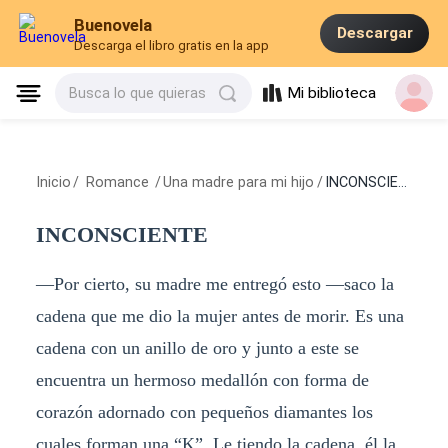
Buenovela
Descargar
Descarga el libro gratis en la app
Mi biblioteca
Busca lo que quieras
Inicio
/
Romance
/
Una madre para mi hijo
/
INCONSCIENTE
INCONSCIENTE
—Por cierto, su madre me entregó esto —saco la
cadena que me dio la mujer antes de morir. Es una
cadena con un anillo de oro y junto a este se
encuentra un hermoso medallón con forma de
corazón adornado con pequeños diamantes los
cuales forman una “K”. Le tiendo la cadena, él la