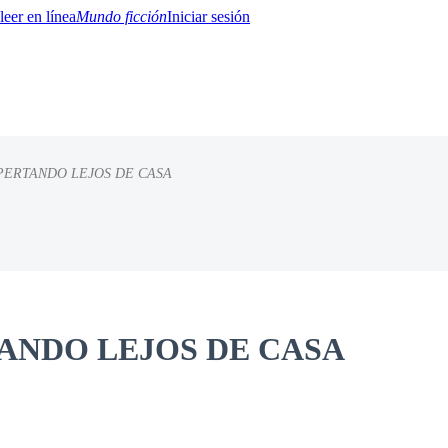
Mundo ficción
Iniciar sesión
PERTANDO LEJOS DE CASA
BTQ+
YA/TEEN
Paranormal
Misterio/Thriller
Oriental
Juegos
Historia
MM
ANDO LEJOS DE CASA