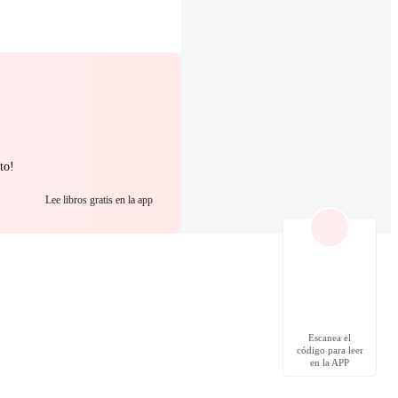
to!
Lee libros gratis en la app
Escanea el
código para leer
en la APP