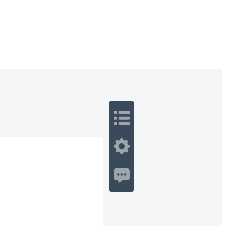
 Romance
Sci-Fi
Guerra
Otros