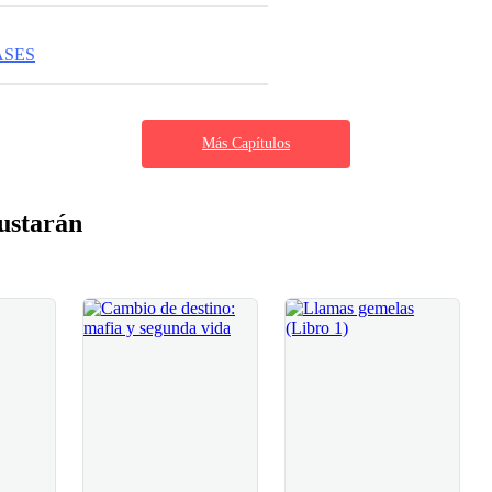
ASES
Más Capítulos
ustarán