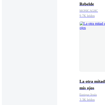
Rebelde
MONICAGHC
9.7K leídos
La otra mitad
mis ojos
Enrique Jesús
3.3K leídos