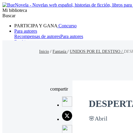
Mi biblioteca
Buscar
PARTICIPA Y GANA
Concurso
Para autores
Recompensas de autores
Para autores
Ranking
Navegar
Inicio
/
Fantasía
/
UNIDOS POR EL DESTINO /
DES
Novelas
Cuentos Cortos
Todos
Romance
Hombre lobo
Mafia
Sistema
Fantasía
Urbano
LG
compartir
DESPERT
🌸Abril