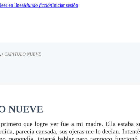
Mundo ficción
Iniciar sesión
 /
CAPITULO NUEVE
BTQ+
YA/TEEN
Paranormal
Misterio/Thriller
Oriental
Juegos
Historia
MM
O NUEVE
 primero que logre ver fue a mi madre. Ella estaba s
erdida, parecía cansada, sus ojeras me lo decían. Inten
no respondía, intenté hablar pero tampoco funcion