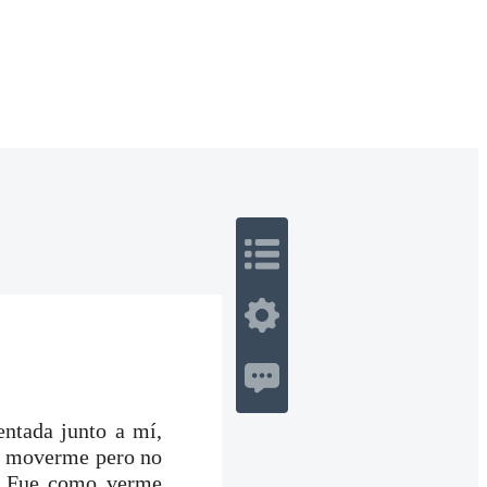
 Romance
Sci-Fi
Guerra
Otros
entada junto a mí,
té moverme pero no
ó. Fue como verme