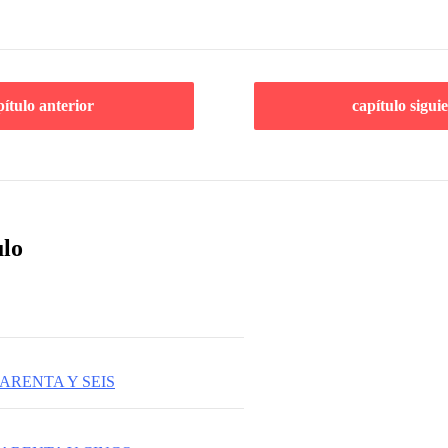
pítulo anterior
capítulo sigui
ulo
ARENTA Y SEIS