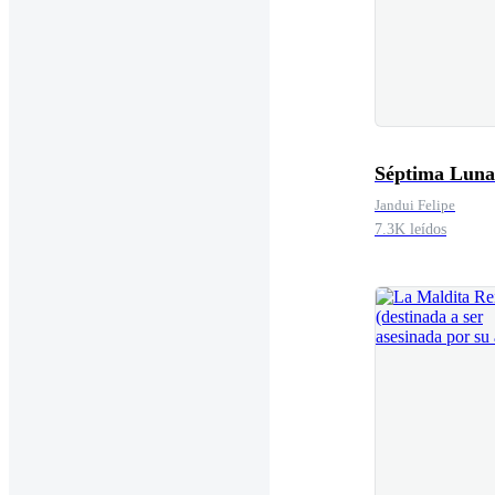
Séptima Luna
Jandui Felipe
7.3K leídos