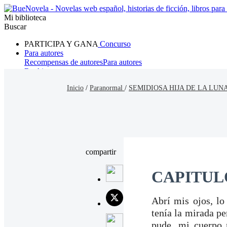
Mi biblioteca
Buscar
PARTICIPA Y GANA
Concurso
Para autores
Recompensas de autores
Para autores
Ranking
Navegar
Inicio
/
Paranormal
/
SEMIDIOSA HIJA DE LA LUNA
Novelas
Cuentos Cortos
Todos
Romance
Hombre lobo
Mafia
Sistema
Fantasía
Urbano
LG
compartir
CAPITUL
Abrí mis ojos, lo
tenía la mirada p
pude, mi cuerpo 