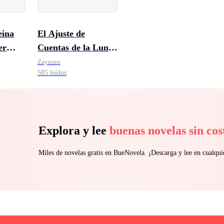
eina
El Ajuste de
er
Cuentas de la Luna
 su
Púrpura
Zaynzee
585 leídos
Explora y lee
buenas novelas sin cos
Miles de novelas gratis en BueNovela. ¡Descarga y lee en cualq