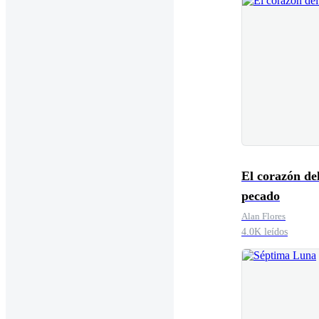
El corazón de
pecado
Alan Flores
4.0K leídos