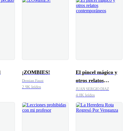
l
¡ZOMBIES!
El pincel mágico y
otros relatos
Demian Faust
2.9K leídos
contemporáneos
JUAN SERGIO DIAZ
4.0K leídos