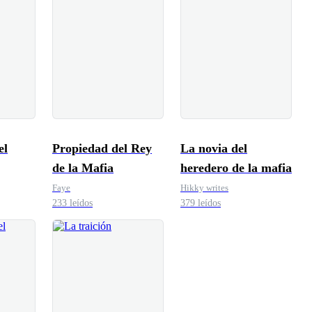
el
Propiedad del Rey
La novia del
de la Mafia
heredero de la mafia
Faye
Hikky writes
233 leídos
379 leídos