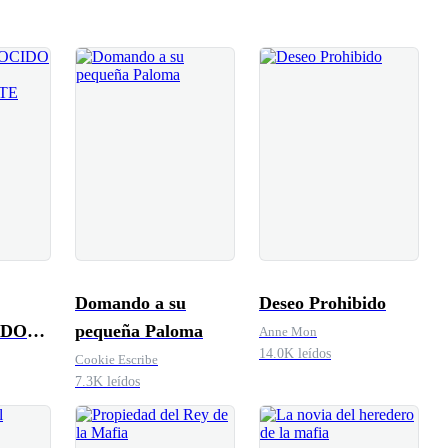
Domando a su
Deseo Prohibido
IDO
pequeña Paloma
Anne Mon
14.0K leídos
Cookie Escribe
7.3K leídos
ENTE