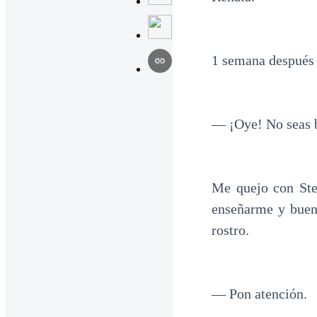
1 semana después
— ¡Oye! No seas b
Me quejo con Stef
enseñarme y bueno
rostro.
— Pon atención.