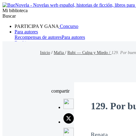
Mi biblioteca
Buscar
PARTICIPA Y GANA
Concurso
Para autores
Recompensas de autores
Para autores
Ranking
Navegar
Inicio
/
Mafia
/
Rubi — Culpa y Miedo /
129. Por bue
Novelas
Cuentos Cortos
Todos
Romance
Hombre lobo
Mafia
Sistema
Fantasía
Urbano
LG
compartir
129. Por b
Renata.