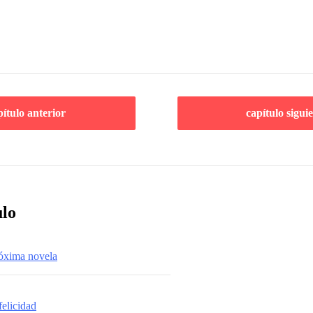
pítulo anterior
capítulo sigui
ulo
róxima novela
felicidad