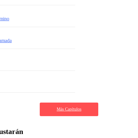
amino
 amada
Más Capítulos
ustarán