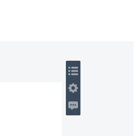
 Romance
Sci-Fi
Guerra
Otros