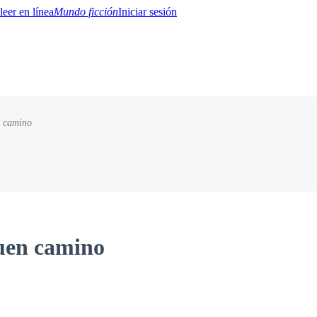
Mundo ficción
Iniciar sesión
n camino
BTQ+
YA/TEEN
Paranormal
Misterio/Thriller
Oriental
Juegos
Historia
MM
uen camino