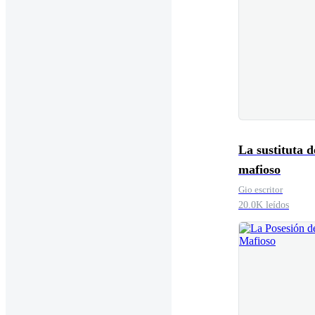
La sustituta d
mafioso
Gio escritor
20.0K leídos