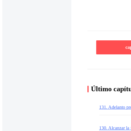
ca
Último capít
131. Adelanto p
130. Alcanzar la 