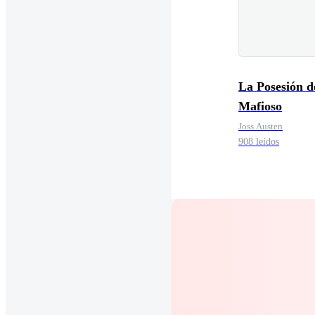
La Posesión d
Mafioso
Joss Austen
908 leídos