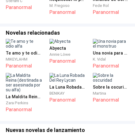
penetrantes.
Stefani C
M. Fregoso
Fede Rol
Paranormal
Paranormal
Paranormal
-Entonces… ¿Por qué lo hiciste?
Héctor quedó boquiabierto ante aquel
Novelas relacionadas
acontecimiento, aun así mantuvo la compostura.
Abyecta
-¿Te refieres a colgarme? –preguntó.
Te amo y te odio alfa
Una novia para el monstruo
Annie Löwe
MIKEYLAHM
K. Vidal
Paranormal
Paranormal
Paranormal
-Así es –respondió el visitante.
-Quería pegarme un tiro, pero me faltaba el arma y el
La Luna Robada Del Rey Lycan
Sobre la oscuridad
valor.
BENIKAY
Martina
La Maldita Reina (destinada a ser asesinada por su alfa)
Paranormal
Paranormal
Zara Perkins
-Evidentemente no era el valor para acabar con tu
Paranormal
vida.
-No, miedo al dolor que podría causarme si erraba el
Nuevas novelas de lanzamiento