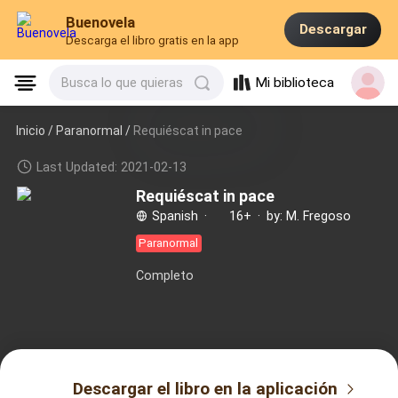
Buenovela
Descargar
Descarga el libro gratis en la app
Mi biblioteca
Busca lo que quieras
Inicio /
Paranormal
/
Requiéscat in pace
Last Updated: 2021-02-13
Requiéscat in pace
Spanish
·
16+
·
by: M. Fregoso
Paranormal
Completo
Descargar el libro en la aplicación