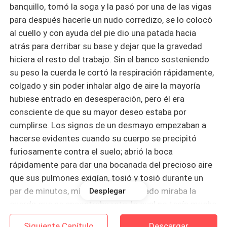
banquillo, tomó la soga y la pasó por una de las vigas
para después hacerle un nudo corredizo, se lo colocó
al cuello y con ayuda del pie dio una patada hacia
atrás para derribar su base y dejar que la gravedad
hiciera el resto del trabajo. Sin el banco sosteniendo
su peso la cuerda le cortó la respiración rápidamente,
colgado y sin poder inhalar algo de aire la mayoría
hubiese entrado en desesperación, pero él era
consciente de que su mayor deseo estaba por
cumplirse. Los signos de un desmayo empezaban a
hacerse evidentes cuando su cuerpo se precipitó
furiosamente contra el suelo; abrió la boca
rápidamente para dar una bocanada del precioso aire
que sus pulmones exigían, tosió y tosió durante un
par de minutos, mientras desorientado miraba la
Desplegar
cuerda que se encontraba rota, lo cual no tenía mucho
sentido, pero observándola más de cerca lo tenía aún
Siguiente Capítulo
Descargar