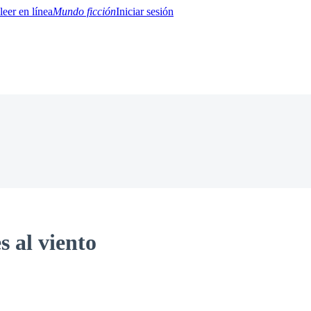
Mundo ficción
Iniciar sesión
BTQ+
YA/TEEN
Paranormal
Misterio/Thriller
Oriental
Juegos
Historia
MM
s al viento