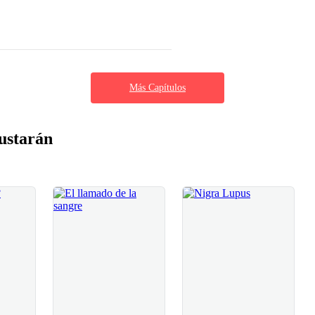
Más Capítulos
ustarán