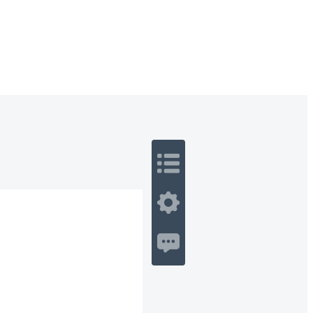
 Romance
Sci-Fi
Guerra
Otros