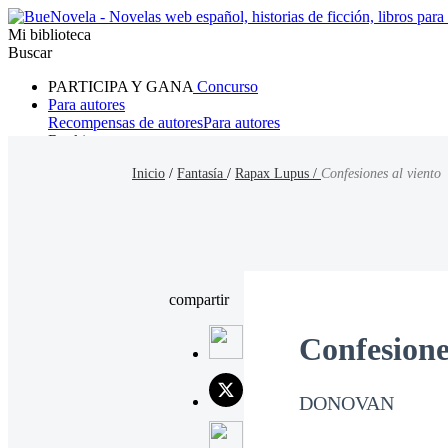
Mi biblioteca
Buscar
PARTICIPA Y GANA
Concurso
Para autores
Recompensas de autores
Para autores
Ranking
Navegar
Inicio
/
Fantasía
/
Rapax Lupus /
Confesiones al viento
Novelas
Cuentos Cortos
Todos
Romance
Hombre lobo
Mafia
Sistema
Fantasía
Urbano
LG
compartir
Confesione
DONOVAN