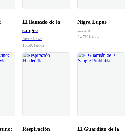
?
El llamado de la
Nigra Lupus
sangre
Laura A.
24.7K leídos
Annie Löwe
13.5K leídos
tino:
Respiración
El Guardián de la