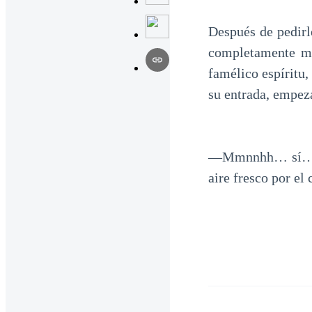
Después de pedirl
completamente mu
famélico espíritu,
su entrada, empeza
—Mmnnhh… sí… —ja
aire fresco por el