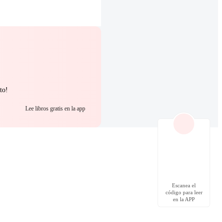
to!
Lee libros gratis en la app
Escanea el
código para leer
en la APP