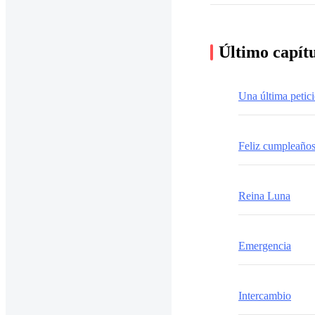
Último capít
Una última petic
Feliz cumpleaño
Reina Luna
Emergencia
Intercambio