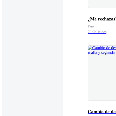
¿Me rechazas
Fany
79.9K leídos
Cambio de des