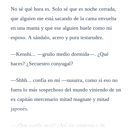
No sé qué hora es. Solo sé que es noche cerrada,
que alguien me está sacando de la cama envuelta
en una manta y que ese alguien huele como mi
esposo. A sándalo, acero y pura testarudez.
—Kenshi... —gruño medio dormida—. ¿Qué
haces? ¿Secuestro conyugal?
—Shhh... confía en mí —susurra, como si eso no
fuera lo más sospechoso del mundo viniendo de un
ex capitán mercenario mitad magnate y mitad
japonés.
—¿Que confíe en ti? ¿Así sin contexto y de