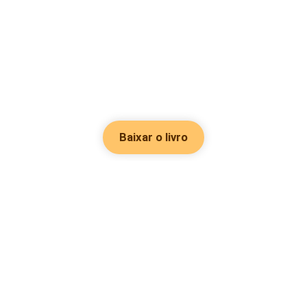
Baixar o livro
Hot Genres
Romance
Recursos
Hombre lobo
Palavras-chave
Redes sociais