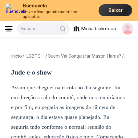
Buenovela
Baixar
Baixe o livro gratuitamente no
aplicativo
Minha biblioteca
Buscar...
Inicio
/
LGBTQ+
/
Quem Vai Conquistar Mason Harris?
/
Jude 
Jude e o show
Assim que cheguei na escola no dia seguinte, fui
em direção a sala do comitê, onde nos reuniríamos
e por fim, eu pegaria as imagens da câmera de
segurança, o dia estava quase planejado. Eu
seguiria tudo conforme o normal: reunião do
comitê, aulas, educação física e tudo. Começando