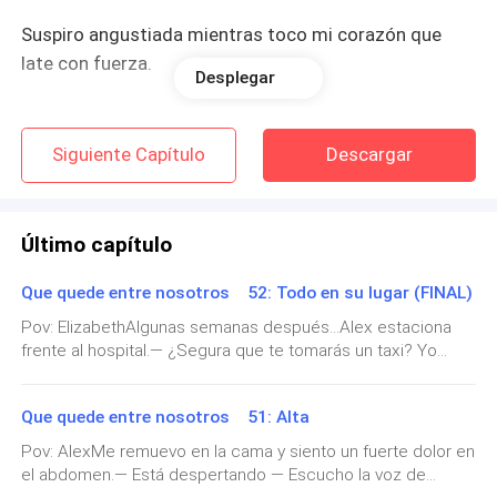
Suspiro angustiada mientras toco mi corazón que
late con fuerza.
Desplegar
Un recuerdo.
Siguiente Capítulo
Descargar
¿Quién sueña con recuerdos? Mejor dicho, pesadilla,
eso fue una pesadilla espantosa.
Último capítulo
Hace demasiado que no soñaba con el pasado. Un
escalofrío me recorre el cuerpo.
Que quede entre nosotros 52: Todo en su lugar (FINAL)
Pov: ElizabethAlgunas semanas después...Alex estaciona
Esto fue horrible.
frente al hospital.— ¿Segura que te tomarás un taxi? Yo
puedo ir arreglar todo y volver rápido así..– Al, cielo.— Lo sé
Suspiro mientras intento calmar mi llanto involuntario
no estás invalida — Sonrío acercándome a él para besar sus
Que quede entre nosotros 51: Alta
labios.— El medico dijo que ya estoy perfecta para tener
pero las lágrimas salen sin permiso.
una vida normal — asiente suspirando y acaricia mi vientre.—
Pov: AlexMe remuevo en la cama y siento un fuerte dolor en
Lo sé, solo que llegamos hace unas horas y no has
el abdomen.— Está despertando — Escucho la voz de
Que tonto, ¿Cómo es posible que mi cuerpo no
descansado, solo..— Estás siendo muy sobreprotector y ne