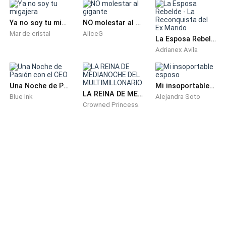
Me duele el pecho y no sé porque, tengo un extraño
Ya no soy tu migajera
NO molestar al gigante
presentimiento, raro, como cuando sentis que lloverá,
Mar de cristal
AliceG
La Esposa Rebelde - La Reconquista del Ex Marido
suena tonto pero es ese presentimiento de que algo
Adrianex Avila
sucederá.
O quizás tengo mucho sueño y tome demasiado café,
Una Noche de Pasión con el CEO
Mi insoportable esposo
LA REINA DE MEDIANOCHE DEL MULTIMILLONARIO
Blue Ink
Alejandra Soto
quien sabe.
Crowned Princess.
— Nos vemos Lia, yo iré directo para la casa de Siena
a la reunión de primos hoy — no digan nada, tenemos
reunión de primos los días jueves sin falta.
Hoy toca en la casa de mi prima Siena, nos juntamos
todos los que somos de la misma edad, excluimos a
los más chicos, a los cuales les llevamos unos 7 u 8
años.