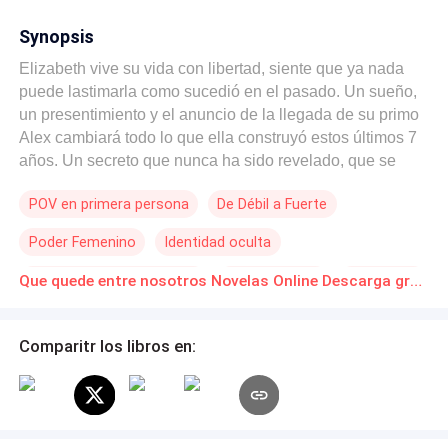
Synopsis
Elizabeth vive su vida con libertad, siente que ya nada
puede lastimarla como sucedió en el pasado. Un sueño,
un presentimiento y el anuncio de la llegada de su primo
Alex cambiará todo lo que ella construyó estos últimos 7
años. Un secreto que nunca ha sido revelado, que se
mantuvo oculto contra todo pronóstico, un secreto que
POV en primera persona
De Débil a Fuerte
ahora será la perdición de ambos. Sucumbir al pasado o
mantenerse firma en el presente son las disyuntivas, pero
Poder Femenino
Identidad oculta
¿Qué pasa cuando el presente no es muy distinto al
pasado? Ella dice odiarlo, él dice que todo lo hizo por su
Reencuentro de Amantes
Amor Secreto
Inteligente
Que quede entre nosotros Novelas Online Descarga gratuita de PDF
bien, pero al final, ese secreto se mantiene con una
Pasión
Doctor
simple frase. Que quede entre nosotros.
Comparitr los libros en: