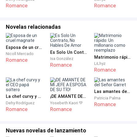
Romance
Romance
Creo que hoy estoy nostalgica.
Pero este lugar tiene mucho valor, está a un paso de
Novelas relacionadas
la casa de papá y mamá literal, si abro la puerta puede
ver el patio trasero de la casa de nuestros padres.
Esposa de un cruel magnate
Es Solo Un Contrato, No Hables De Amor
Nicoll Mercado
Lo sé vivimos en el mismo terreno, no me molesta si
Matrimonio rápido: Un millonario como reemplazo
Isa González
Romance
LiLhyz
tuviera el hospital cerca me quedaría acá con Lia por
Romance
Romance
siempre.
Mi adorada Lia, mi hermana, ella es como mi otra
Las amantes del Señor Garret
mitad, compartimos todo, hasta la fecha de
La chef curvy y el CEO papá soltero
¡DE AMANTE DE MI JEFE A ESPOSA DE SU TÍO!
Patricia Palma
Dehy Rodríguez
Yosebeth Kaori 💚
cumpleaños.
Romance
Romance
Romance
¿Qué me pasa? Hoy sin dudas es una mañana extraña.
Nuevas novelas de lanzamiento
.....