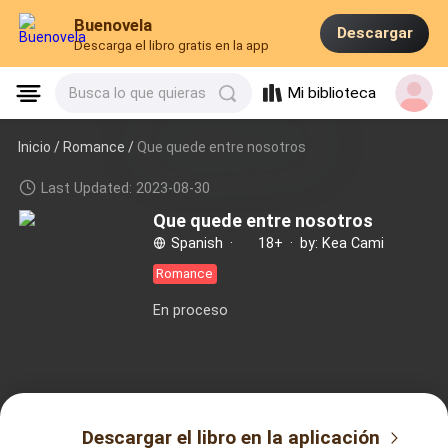
Buenovela
Descargar
Descarga el libro gratis en la app
Mi biblioteca
Busca lo que quieras
Inicio /
Romance
/
Que quede entre nosotros
Last Updated: 2023-08-30
Que quede entre nosotros
Spanish
·
18+
·
by: Kea Cami
Romance
En proceso
Descargar el libro en la aplicación