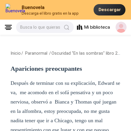
Buenovela
Descargar
Descarga el libro gratis en la app
Mi biblioteca
Busca lo que quieras
Inicio
/
Paranormal
/
Oscuridad "En las sombras" libro 2
/
Apar
Apariciones preocupantes
Después de terminar con su explicación, Edward se
va, me acomodo en el sofá pensativa y un poco
nerviosa, observó a Bianca y Thomas qué juegan
en la alfombra, estoy preocupada, no me gusta
nadita tener que ir a Chicago, tengo un mal
presentimiento con ese lugar y con ese payaso