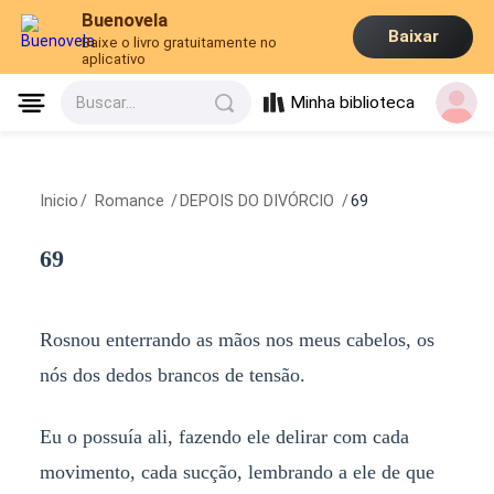
Buenovela
Baixar
Baixe o livro gratuitamente no
aplicativo
Minha biblioteca
Buscar...
Inicio
/
Romance
/
DEPOIS DO DIVÓRCIO
/
69
69
Rosnou enterrando as mãos nos meus cabelos, os
nós dos dedos brancos de tensão.
Eu o possuía ali, fazendo ele delirar com cada
movimento, cada sucção, lembrando a ele de que