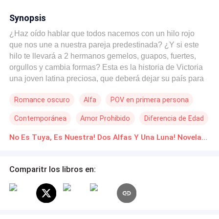
Synopsis
¿Haz oído hablar que todos nacemos con un hilo rojo
que nos une a nuestra pareja predestinada? ¿Y si este
hilo te llevará a 2 hermanos gemelos, guapos, fuertes,
orgullos y cambia formas? Esta es la historia de Victoria
una joven latina preciosa, que deberá dejar su país para
poder trabajar y asi conseguir el dinero suficiente para
Romance oscuro
Alfa
POV en primera persona
poder pagar el tratamiento que salvara la vida de su
madre, pero al llegar allí se verá acorralada por Dániel y
Contemporánea
Amor Prohibido
Diferencia de Edad
Daimon Evans dos gemelos que se odian, pero que
serian capaces de hacer cualquier cosa con tal de tener
Triángulo Amoroso
No Es Tuya, Es Nuestra! Dos Alfas Y Una Luna! Novelas Online Descarga gratuita de PDF
su amor. Al verla su instinto animal los ciega! Ellos
compartieron el mismo vientre y la diosa decidió que
también compartirian la misma compañera. ¿Podrá el
Comparitr los libros en:
amor vencer al orgullo?....