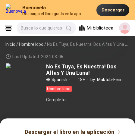
Buenovela
Descargar
Descarga el libro gratis en la app
Mi biblioteca
Busca lo que quieras
Inicio /
Hombre lobo
/
No Es Tuya, Es Nuestra! Dos Alfas Y Una Luna!
Last Updated: 2024-03-06
No Es Tuya, Es Nuestra! Dos
Alfas Y Una Luna!
Spanish
·
18+
·
by: Maktub-Ferin
Hombre lobo
Completo
Descargar el libro en la aplicación