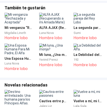
pensar con claridad.
También te gustarán
Si quería ganar dinero rápido y en mayor cantidad
debía buscar trabajo fuera de su país le aconsejo una
de las enfermeras al ver su rostro abatido.
Mi venganza “Rechazada y Aceptada”
ALFA AJAX (Recuperando a mi Amada Mate)
La segunda pareja del Rey Lobo
Migdalia Lineth
Luna Nova
Sumi
- Hace poco un familiar emigro a Canadá y le ha ido
Hombre lobo
Hombre lobo
Hombre lobo
muy bien, te ayudare a contactar con ellos. – Le dijo
Oro con absoluta devoción para que sus ángeles la
Mi luna, ¿Una monja?
La Debilidad del Alfa.
Una Esposa Humana Para Mi Padre, El Alfa
Yerimil Perez
192
guiarán y despejaran el camino y Dios había
Luna Nova
Hombre lobo
Hombre lobo
escuchado sus súplicas porque una milagrosa
Hombre lobo
vacante había quedado libre y debía partir en una
semana, le ofrecían hospedaje, le ayudaban con los
Novelas relacionadas
viáticos y le daban un contrato por un año.
Sería Camarera en un hotel; no iba a desempeñarse en
Cautiva entre pasiones
Vuelve a mí, mi luna
lo que ella había estudiado, pero trabajo era trabajo, y
Jules Liz
Lala-Sula