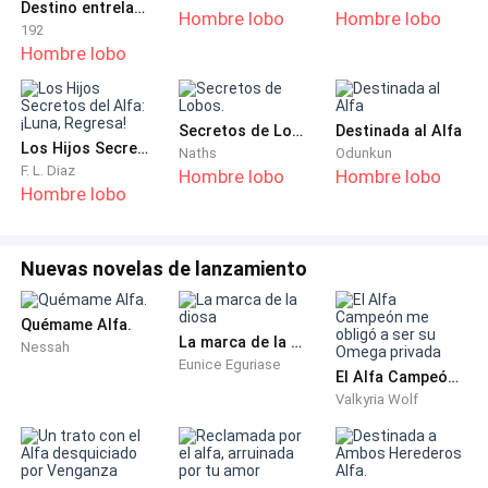
Destino entrelazado: Una humana para los Príncipes Alfas.
la paga era muy buena, lo único que lamentaba era la
Hombre lobo
Hombre lobo
192
enorme distancia.
Hombre lobo
Ella no quería alejarse tanto de su madre pero no
tenia mas opciones, era irse y ayudarla o quedarse y
Secretos de Lobos.
Destinada al Alfa
Los Hijos Secretos del Alfa: ¡Luna, Regresa!
ver como moría por falta de la operación.
Naths
Odunkun
F. L. Diaz
Hombre lobo
Hombre lobo
Hombre lobo
De manera que con el dolor del alma emigro para
poder trabajar y reunir lo necesario para poder
salvarla.
Nuevas novelas de lanzamiento
En una pequeña maleta empaco algo de ropa, una foto
Quémame Alfa.
La marca de la diosa
donde las dos se veían felices y 3 libros que serian su
Nessah
Eunice Eguriase
compañía: Orgullo y prejuicio, El amor en los tiempos
El Alfa Campeón me obligó a ser su Omega privada
Valkyria Wolf
del cólera y Cumbres borrascosas. Junto con la
esperanza de regresar pronto y poder estar juntas de
nuevo.