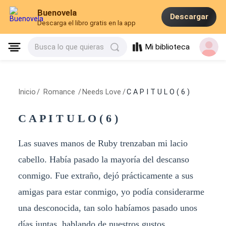
Buenovela
Descargar
Descarga el libro gratis en la app
Mi biblioteca
Busca lo que quieras
Inicio
/
Romance
/
Needs Love
/
C A P I T U L O ( 6 )
C A P I T U L O ( 6 )
Las suaves manos de Ruby trenzaban mi lacio
cabello. Había pasado la mayoría del descanso
conmigo. Fue extraño, dejó prácticamente a sus
amigas para estar conmigo, yo podía considerarme
una desconocida, tan solo habíamos pasado unos
días juntas, hablando de nuestros gustos,