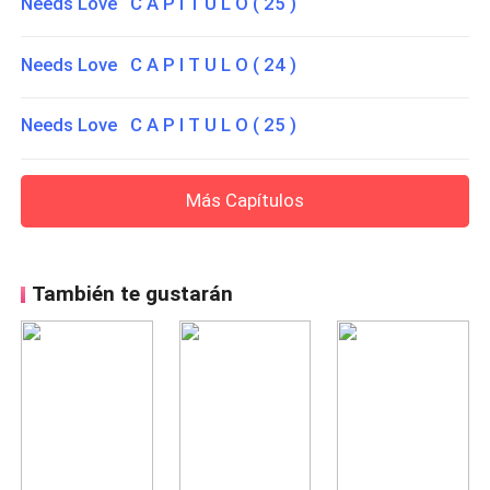
Needs Love C A P I T U L O ( 25 )
Needs Love C A P I T U L O ( 24 )
Needs Love C A P I T U L O ( 25 )
Más Capítulos
También te gustarán