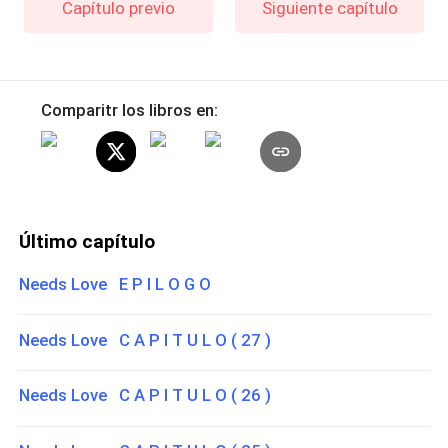
Capítulo previo
Siguiente capítulo
Comparitr los libros en:
Último capítulo
Needs Love E P I L O G O
Needs Love C A P I T U L O ( 27 )
Needs Love C A P I T U L O ( 26 )