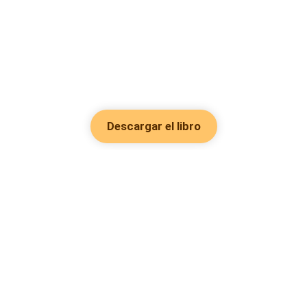
Descargar el libro
Hot Genres
Romance
Recursos
Hombre lobo
Palabras clave
Redes Sociales
Mafia