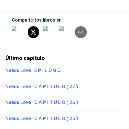
Comparitr los libros en:
Último capítulo
Needs Love E P I L O G O
Needs Love C A P I T U L O ( 27 )
Needs Love C A P I T U L O ( 26 )
Needs Love C A P I T U L O ( 25 )