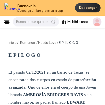
Buenovela
Descargar
Descarga el libro gratis en la app
Mi biblioteca
Busca lo que quieras
Inicio
/
Romance
/
Needs Love
/
E P I L O G O
E P I L O G O
El pasado 02/12/2021 en un barrio de Texas, se
encontraron dos cuerpos en estado de
putrefacción
avanzada
. Uno de ellos era el cuerpo de una Joven
llamada
AMBROSÍA BRIDGERS DAVIS
y un
hombre mayor, su padre, llamado
EDWARD