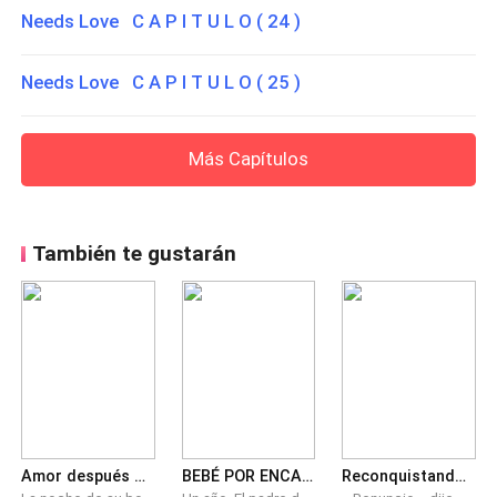
Needs Love C A P I T U L O ( 24 )
Needs Love C A P I T U L O ( 25 )
Más Capítulos
También te gustarán
Amor después del Divorcio
BEBÉ POR ENCARGO
Reconquistando a mi amante secreta millonaria