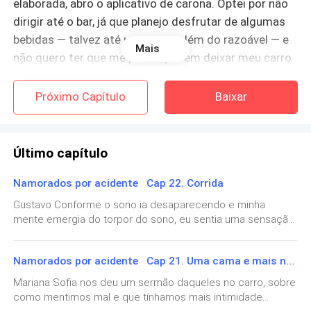
elaborada, abro o aplicativo de carona. Optei por não
dirigir até o bar, já que planejo desfrutar de algumas
bebidas — talvez até um pouco além do razoável — e
Mais
não quero ter que me preocupar em deixar meu carro
do outro lado da cidade.
Próximo Capítulo
Baixar
Com o último retoque na maquiagem, ouço a buzina
Último capítulo
do carro do motorista da carona. Não perco tempo e
imediatamente ligo para Sofia, informando-a de que
Namorados por acidente Cap 22. Corrida
estou a caminho. A antecipação cresce à medida que
Gustavo Conforme o sono ia desaparecendo e minha
me aproximo desse encontro especial, repleto de
mente emergia do torpor do sono, eu sentia uma sensação
risadas, conversas profundas e alegria compartilhada.
de confusão e constrangimento começar a se instalar.
Minha mente, ainda turva, tentava processar o que estava
Estou pronta para uma noite memorável ao lado das
Namorados por acidente Cap 21. Uma cama e mais nada
acontecendo ao meu redor, enquanto meu corpo reagia
minhas amigas, enquanto nos dirigimos rumo ao bar,
instintivamente à presença de Mariana tão próxima de mim.
Mariana Sofia nos deu um sermão daqueles no carro, sobre
ansiosas para celebrar o aniversário de Júlia e, quem
Era como se houvesse uma batalha interna ocorrendo
como mentimos mal e que tínhamos mais intimidade
sabe, presenciar o início de uma nova etapa em sua
dentro de mim. Uma parte de mim queria fugir daquele