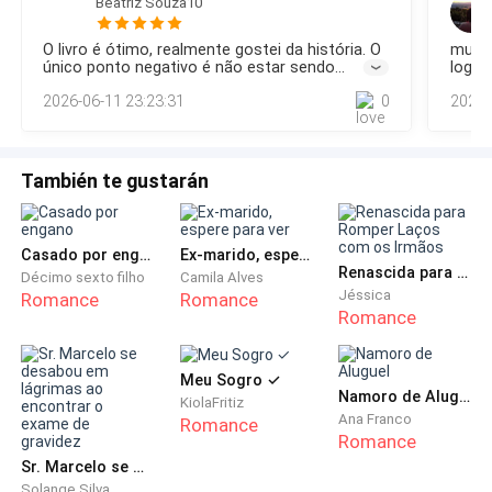
Seus cabelos afro dançavam com vida própria,
presentes. Não demo
Beatriz Souza10
nosso. Olhei para Mariana ao meu lado no banco de trás do
irradiando uma aura de liberdade e autenticidade.
carro da Sofia. Ela olhava para a janela parecendo pensativa.
O livro é ótimo, realmente gostei da história. O
muito
Estava linda! Não diria perfeita, pois tinha um olhar triste e
Cada fio era um lembrete da sua ancestralidade e da
único ponto negativo é não estar sendo
logo
distante, mas linda demais! Beijável demais! Sofia estava
sua conexão com a história e a cultura negra.
atualizado a meses....
2026-06-11 23:23:31
0
2024-
certa, não éramos um casal, até quando éram
También te gustarán
— Júlia ainda não chegou? — Perguntei assim que a
abracei.
Casado por engano
Ex-marido, espere para ver
Renascida para Romper Laços com os Irmãos
Décimo sexto filho
Camila Alves
Jéssica
Romance
Romance
Romance
— Não, ainda não. Mas tenho certeza de que ela não
vai se atrasar muito. Deve estar terminando de se
Meu Sogro ✓
arrumar e provavelmente já está a caminho —
Namoro de Aluguel
KiolaFritiz
Respondeu com confiança.
Ana Franco
Romance
Romance
Sr. Marcelo se desabou em lágrimas ao encontrar o exame de gravidez
Solange Silva