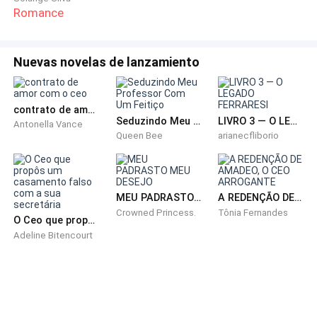
Romance
Sofia e eu encontramos um cantinho aconchegante
no bar, onde poderíamos conversar e aproveitar a
noite.
Nuevas novelas de lanzamiento
Enquanto nos acomodávamos em nossos assentos,
pude sentir a energia contagiante que envolvia o local.
contrato de amor com o ceo
Seduzindo Meu Professor Com Um Feitiço
LIVRO 3 — O LEGADO FERRARESI
Antonella Vance
Risos e vozes animadas ecoavam ao nosso redor,
Queen Bee
arianecfliborio
uma mistura harmoniosa de amigos reunidos para
celebrar e desconectar-se das preocupações
cotidianas.
MEU PADRASTO MEU DESEJO
A REDENÇÃO DE AMADEO, O CEO ARROGANTE
Crowned Princess.
Tônia Fernandes
O Ceo que propôs um casamento falso com a sua secretária
Adeline Bitencourt
— Sofia, você sempre arrasa com sua elegância. Seus
cachos estão impecáveis e com um brilho perfeito. —
Comentei com a minha amiga que sorriu agradecida.