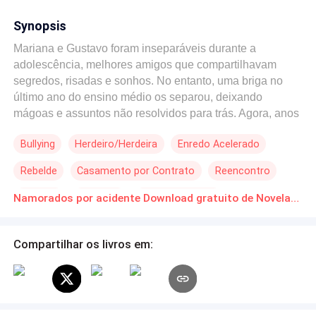
Synopsis
Mariana e Gustavo foram inseparáveis durante a
adolescência, melhores amigos que compartilhavam
segredos, risadas e sonhos. No entanto, uma briga no
último ano do ensino médio os separou, deixando
mágoas e assuntos não resolvidos para trás. Agora, anos
depois, eles se reencontram por acaso e descobrem que
Bullying
Herdeiro/Herdeira
Enredo Acelerado
a vida adulta também não tem sido fácil. Mariana está
cansada dos encontros desastrosos arranjados por sua
Rebelde
Casamento por Contrato
Reencontro
mãe, que insiste que ela precisa "se arranjar na vida".
Gustavo, por outro lado, enfrenta a pressão dos pais que
Campus
Aventura
Contemporâneo
Namorados por acidente Download gratuito de Novelas Online em PDF
acreditam que ele é homossexual e constantemente lhe
arranjam encontros com homens. Desesperados para se
livrar das constantes investidas de seus pais, Mariana e
Compartilhar os livros em:
Gustavo decidem fingir um namoro. O que começa como
uma farsa para apaziguar os pais logo se complica.
Mariana e Gustavo são forçados a confrontar os
sentimentos do passado e a lidar com os problemas não