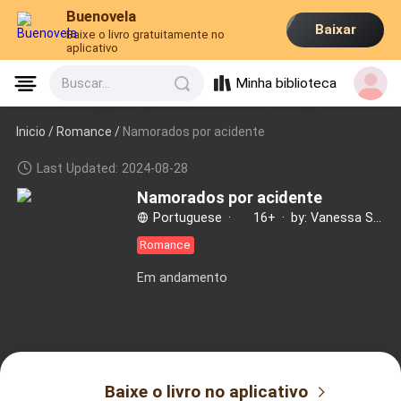
Buenovela
Baixar
Baixe o livro gratuitamente no
aplicativo
Minha biblioteca
Buscar...
Inicio /
Romance
/
Namorados por acidente
Last Updated: 2024-08-28
Namorados por acidente
Portuguese
·
16+
·
by: Vanessa Sueroz
Romance
Em andamento
Baixe o livro no aplicativo