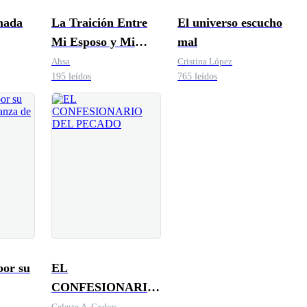
mada
La Traición Entre
El universo escucho
Mi Esposo y Mi
mal
Hermana
Ahsa
Cristina López
195 leídos
765 leídos
or su
EL
CONFESIONARIO
a
DEL PECADO
Celeste A. Godoy