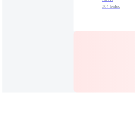
304 leídos
Novia