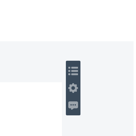
 Romance
Sci-Fi
Guerra
Otros