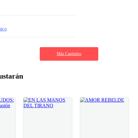
ico
Más Capítulos
ustarán