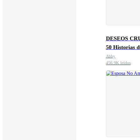
DESEOS CR
50 Historias d
Pasión
Abby
456.9K leídos