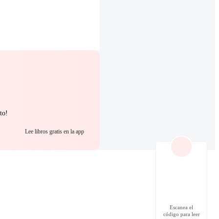
to!
Lee libros gratis en la app
Escanea el
código para leer