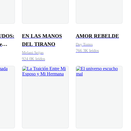
UDOS:
EN LAS MANOS
AMOR REBELDE
e
DEL TIRANO
Day Torres
766.3K leídos
Melani Seijas
924.0K leídos