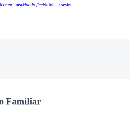
Mundo ficción
Iniciar sesión
BTQ+
YA/TEEN
Paranormal
Misterio/Thriller
Oriental
Juegos
Historia
MM
o Familiar