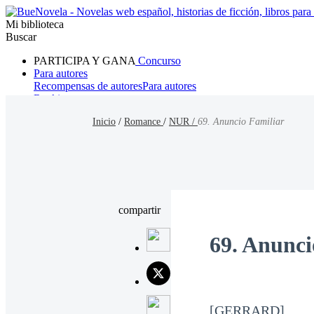
Mi biblioteca
Buscar
PARTICIPA Y GANA
Concurso
Para autores
Recompensas de autores
Para autores
Ranking
Navegar
Inicio
/
Romance
/
NUR /
69. Anuncio Familiar
Novelas
Cuentos Cortos
Todos
Romance
Hombre lobo
Mafia
Sistema
Fantasía
Urbano
LG
compartir
69. Anunci
[GERRARD]