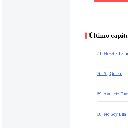
Último capít
71. Nuestra Fami
70. Si, Quiero
69. Anuncio Fami
68. No Soy Ella