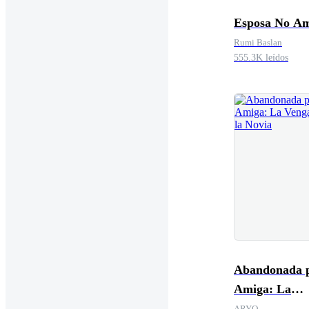
Esposa No A
Rumi Baslan
555.3K leídos
Abandonada p
Amiga: La
Venganza de l
ARYO