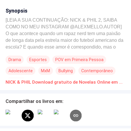
Synopsis
[LEIA A SUA CONTINUAÇÃO: NICK & PHIL 2, SAIBA
COMO NO MEU INSTAGRAM @ALEXMELLO.AUTOR]
O que acontece quando um rapaz nerd tem uma paixão
de longa data pela estrela maior do futebol americano da
escola? E quando esse amor é correspondido, mas o
sonho de se tornar um jogador na liga profissional pode
Drama
Esportes
POV em Primeira Pessoa
colocar tudo em jogo? Será que conseguirão eles
superar todas as adversidades: realizar seus sonhos e
Adolescente
MxM
Bullying
Contemporâneo
viverem sua linda história juntos? ... Se depender de
Kitchesmanetoa ...
Campus
NICK & PHIL Download gratuito de Novelas Online em PDF
Compartilhar os livros em: