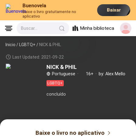
Buenovela
Baixar
Baixe o livro gratuitamente no
aplicativo
Minha biblioteca
Buscar...
Inicio /
LGBTQ+
/
NICK & PHIL
Last Updated: 2021-09-22
NICK & PHIL
Portuguese
·
16+
·
by: Alex Mello
LGBTQ+
concluído
Baixe o livro no aplicativo