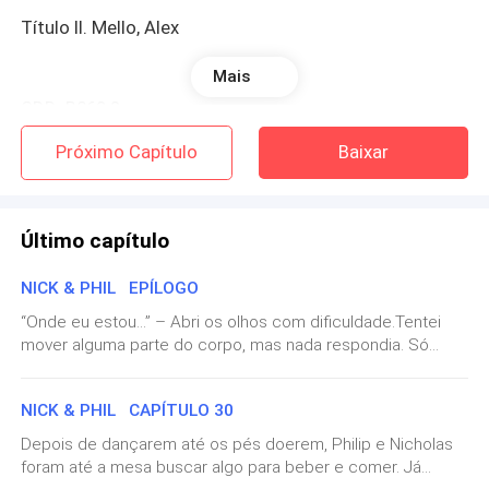
Título II. Mello, Alex
Mais
CDD: B869.3
Próximo Capítulo
Baixar
-------------------------
Para novidades e outras curiosidades não deixe de
Último capítulo
visitar: www.alexmello.com
NICK & PHIL EPÍLOGO
NOTA DO AUTOR
“Onde eu estou...” – Abri os olhos com dificuldade.Tentei
mover alguma parte do corpo, mas nada respondia. Só
**************
consegui virar um pouco minha cabeça para a esquerda
inicialmente.Não consegui focalizar de imediato, demorou
Olá meus caros leitores!
NICK & PHIL CAPÍTULO 30
um pouco para me acostumar com a iluminação, mesmo
fraca do lugar.“Que merda é essa?” – vários bipes se
Depois de dançarem até os pés doerem, Philip e Nicholas
sobrepunham e faziam ecos estranhos na minha cabeça.
Antes de mais nada:
ESSE LIVRO NÃO É INDICADO
foram até a mesa buscar algo para beber e comer. Já
Quando consegui identificar exatamente o que era e onde