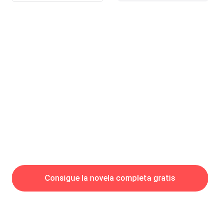
Hagamos de que tan importante son las películas más de 18 –
frunció el ceño me acerco a él y le doy un golpe en la frente.-
Piensa con esta cabeza con la otra, esta materia es importante
si no la pasamos será un gran problema tenemos que hacer
este trabajo bien, escuchaste.-Sí, sí que ag
Consigue la novela completa gratis