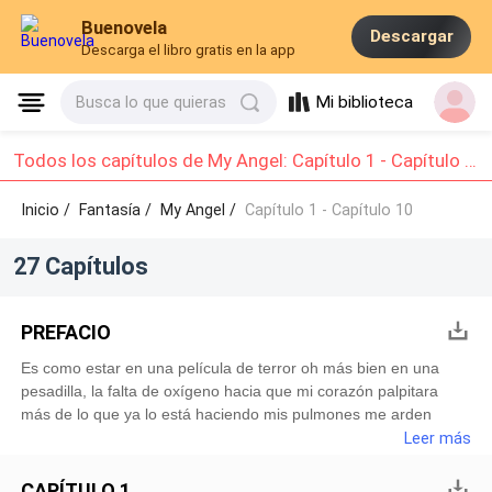
Buenovela
Descargar
Descarga el libro gratis en la app
Mi biblioteca
Busca lo que quieras
Todos los capítulos de My Angel: Capítulo 1 - Capítulo 10
Inicio /
Fantasía
/
My Angel /
Capítulo 1 - Capítulo 10
27 Capítulos
PREFACIO
Es como estar en una película de terror oh más bien en una
pesadilla, la falta de oxígeno hacia que mi corazón palpitara
más de lo que ya lo está haciendo mis pulmones me arden
tanto que gimeria eh gritaría de dolor. Empapado por la
Leer más
tormenta que esta, caminaba dando pasos torpes y cortos sin
despegar la mirada de ella. Sus ojos brillaban tanto en la
CAPÍTULO 1