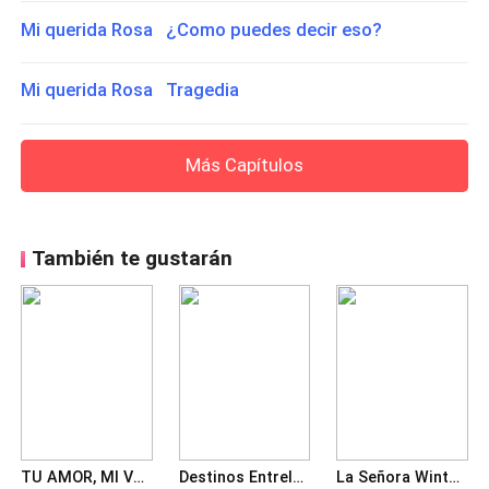
Mi querida Rosa ¿Como puedes decir eso?
Mi querida Rosa Tragedia
Más Capítulos
También te gustarán
TU AMOR, MI VENENO. Una esposa estéril para el magnate
Destinos Entrelazados: Mi Bebé Es Hijo del CEO
La Señora Winters Peleando Por Sus Hijos