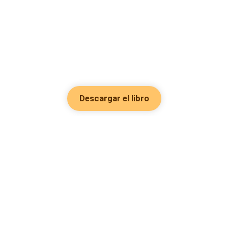
Descargar el libro
Hot Genres
Romance
Recursos
Hombre lobo
Palabras clave
Redes Sociales