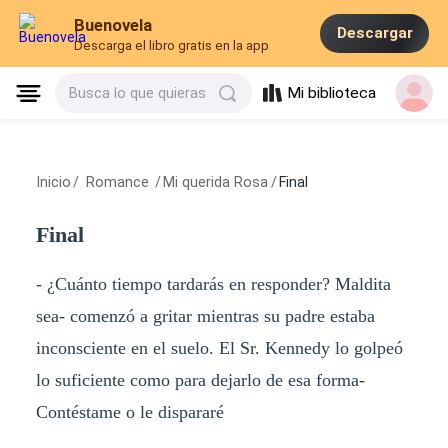
Buenovela
Descargar
Descarga el libro gratis en la app
Mi biblioteca
Busca lo que quieras
Inicio
/
Romance
/
Mi querida Rosa
/
Final
Final
- ¿Cuánto tiempo tardarás en responder? Maldita
sea- comenzó a gritar mientras su padre estaba
inconsciente en el suelo. El Sr. Kennedy lo golpeó
lo suficiente como para dejarlo de esa forma-
Contéstame o le dispararé