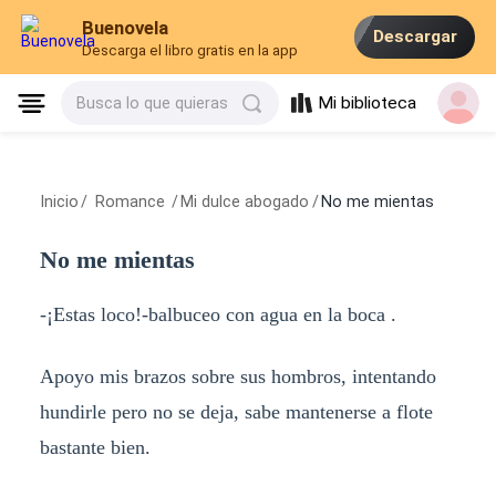
Buenovela
Descargar
Descarga el libro gratis en la app
Mi biblioteca
Busca lo que quieras
Inicio
/
Romance
/
Mi dulce abogado
/
No me mientas
No me mientas
-¡Estas loco!-balbuceo con agua en la boca .
Apoyo mis brazos sobre sus hombros, intentando
hundirle pero no se deja, sabe mantenerse a flote
bastante bien.