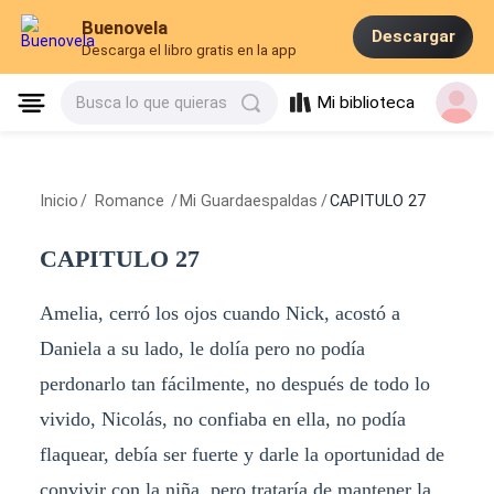
Buenovela
Descargar
Descarga el libro gratis en la app
Mi biblioteca
Busca lo que quieras
Inicio
/
Romance
/
Mi Guardaespaldas
/
CAPITULO 27
CAPITULO 27
Amelia, cerró los ojos cuando Nick, acostó a
Daniela a su lado, le dolía pero no podía
perdonarlo tan fácilmente, no después de todo lo
vivido, Nicolás, no confiaba en ella, no podía
flaquear, debía ser fuerte y darle la oportunidad de
convivir con la niña, pero trataría de mantener la