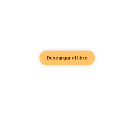
Descargar el libro
Hot Genres
Romance
Recursos
Hombre lobo
Palabras clave
Redes Sociales