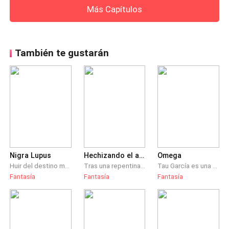
Más Capítulos
También te gustarán
Nigra Lupus
Hechizando el amor de una sirena
Omega
Huir del destino marcado nunca es fácil, pero cuando posees una voluntad de hierro, cualquier cosa es posible. Ahora una única pregunta quedaba por responder. ¿Cuánto tardaría él en encontrarla?
Tras una repentina pérdida, Riley se ve obligado a robar el secreto de las sirenas, esos seres que le destrozaron la vida y que tanto odia y teme, pero, ¿Qué hará cuando en su camino se interponga Meredith? aquella sirena le pondrá la vida de cabezas y le hará dudar cada decisión. ¿Riley será capaz de descubrir quien es su verdadero enemigo o los sentimientos por la criatura le nublarán los sentidos?
Tau García es una Omega dispuesta a todo con tal de lograr su objetivo de ingresar a los Servicios de Seguridad del Estado (SSE), luego de haber pasado por el Ejército. Se deberá enfrentar a diversos obstáculos y tratará de ignorar tanto su naturaleza, como al Alfa que aparece en su vida, para lograr su sueño.
Fantasía
Fantasía
Fantasía