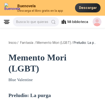
Buenovela
Descargar
Descarga el libro gratis en la app
Mi biblioteca
Busca lo que quieras
Inicio
/
Fantasía
/
Memento Mori (LGBT)
/
Preludio: La purga
Memento Mori
(LGBT)
Blue Valentine
Preludio: La purga