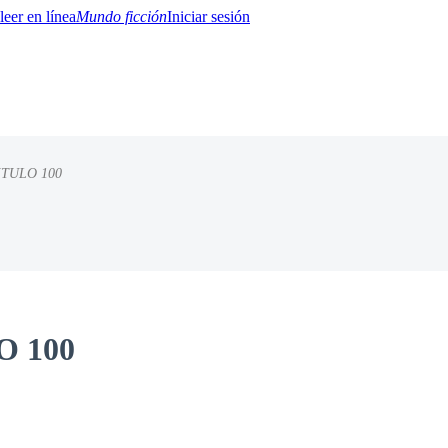
Mundo ficción
Iniciar sesión
TULO 100
BTQ+
YA/TEEN
Paranormal
Misterio/Thriller
Oriental
Juegos
Historia
MM
O 100