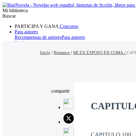
Mi biblioteca
Buscar
PARTICIPA Y GANA
Concurso
Para autores
Recompensas de autores
Para autores
Ranking
Navegar
Inicio
/
Romance
/
MI EX ESPOSO EN COMA /
CAPI
Novelas
Cuentos Cortos
Todos
Romance
Hombre lobo
Mafia
Sistema
Fantasía
Urbano
LG
compartir
CAPITUL
CAPITULO 100