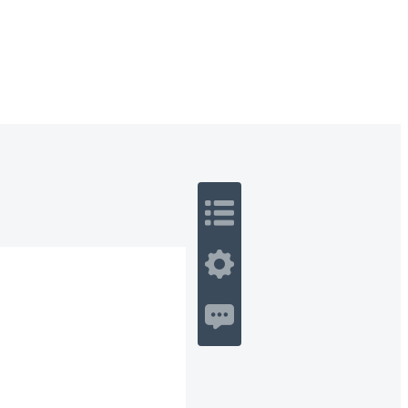
 Romance
Sci-Fi
Guerra
Otros