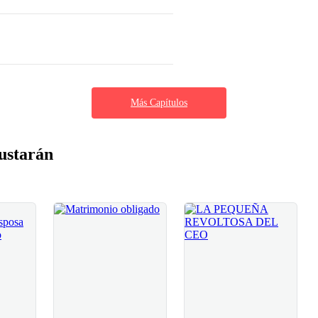
Más Capítulos
ustarán