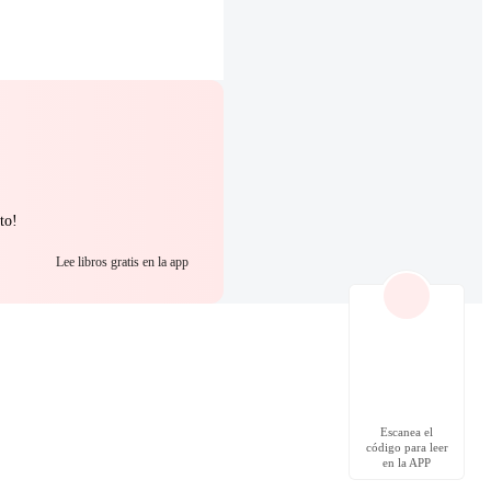
to!
Lee libros gratis en la app
Escanea el
código para leer
en la APP