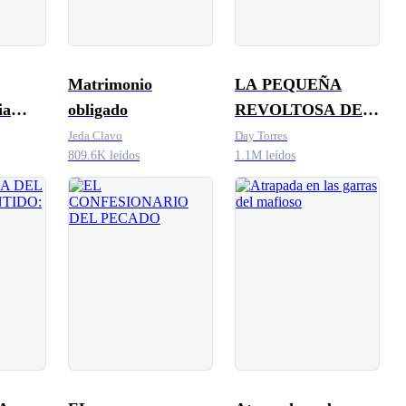
Matrimonio
LA PEQUEÑA
ia
obligado
REVOLTOSA DEL
el
CEO
Jeda Clavo
Day Torres
809.6K leídos
1.1M leídos