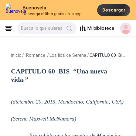
Buenovela
Descargar
Descarga el libro gratis en la app
Mi biblioteca
Busca lo que quieras
Inicio
/
Romance
/
Los lios de Serena
/
CAPITULO 60 BIS “Una nueva vida.”
CAPITULO 60 BIS “Una nueva
vida.”
(diciembre 20, 2013, Mendocino, California, USA)
(Serena Maxwell McNamara)
Era sabido que los eventos de Mendocino