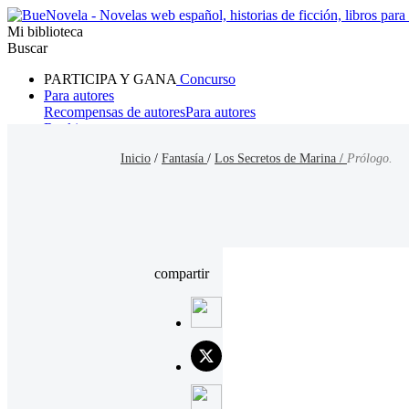
Mi biblioteca
Buscar
PARTICIPA Y GANA
Concurso
Para autores
Recompensas de autores
Para autores
Ranking
Navegar
Inicio
/
Fantasía
/
Los Secretos de Marina /
Prólogo.
Novelas
Cuentos Cortos
Todos
Romance
Hombre lobo
Mafia
Sistema
Fantasía
Urbano
LG
compartir