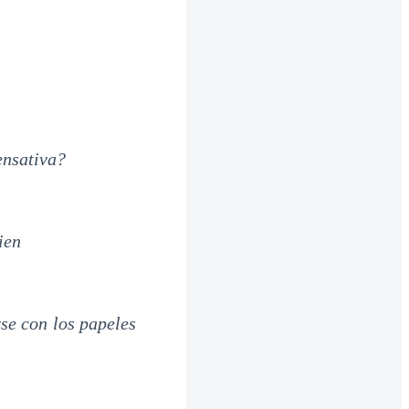
ensativa?
ien
se con los papeles