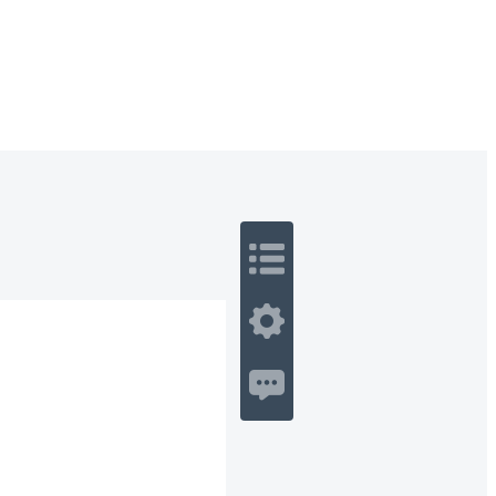
 Romance
Sci-Fi
Guerra
Otros