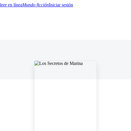
Mundo ficción
Iniciar sesión
BTQ+
YA/TEEN
Paranormal
Misterio/Thriller
Oriental
Juegos
Historia
MM