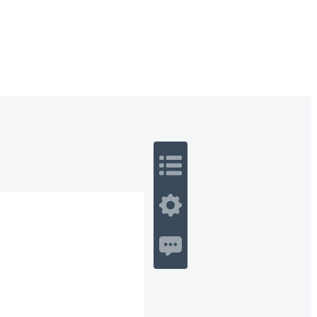
 Romance
Sci-Fi
Guerra
Otros