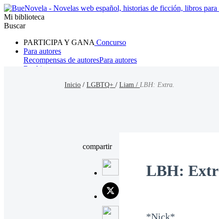
Mi biblioteca
Buscar
PARTICIPA Y GANA
Concurso
Para autores
Recompensas de autores
Para autores
Ranking
Navegar
Inicio
/
LGBTQ+
/
Liam /
LBH: Extra.
Novelas
Cuentos Cortos
Todos
Romance
Hombre lobo
Mafia
Sistema
Fantasía
Urbano
LG
compartir
LBH: Extr
*Nick*