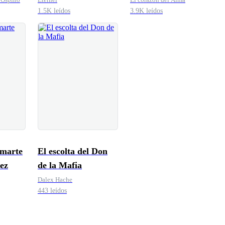
1.5K leídos
3.9K leídos
amarte
El escolta del Don
ez
de la Mafia
Dalex Hache
443 leídos