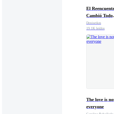
El Reencuent
Cambió Todo
(Relaciones
Denisetkm
19.1K leídos
Complicadas 
The love is no
everyone
Caroline Rebolledo