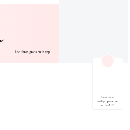
to!
Lee libros gratis en la app
Escanea el
código para leer
en la APP