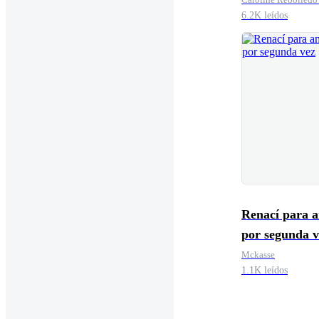
6.2K leídos
Renací para 
por segunda v
Mckasse
1.1K leídos