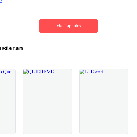
2
Más Capítulos
ustarán