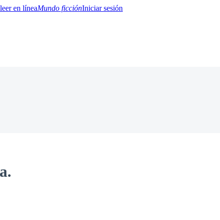
Mundo ficción
Iniciar sesión
BTQ+
YA/TEEN
Paranormal
Misterio/Thriller
Oriental
Juegos
Historia
MM
a.