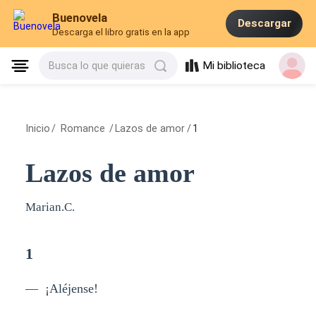
Buenovela
Descargar
Descarga el libro gratis en la app
Mi biblioteca
Busca lo que quieras
Inicio
/
Romance
/
Lazos de amor
/
1
Lazos de amor
Marian.C.
1
— ¡Aléjense!