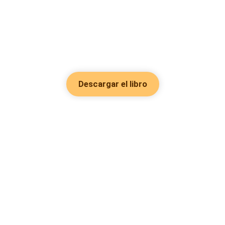
Descargar el libro
Hot Genres
Romance
Recursos
Hombre lobo
Palabras clave
Redes Sociales
Mafia
Búsquedas calientes