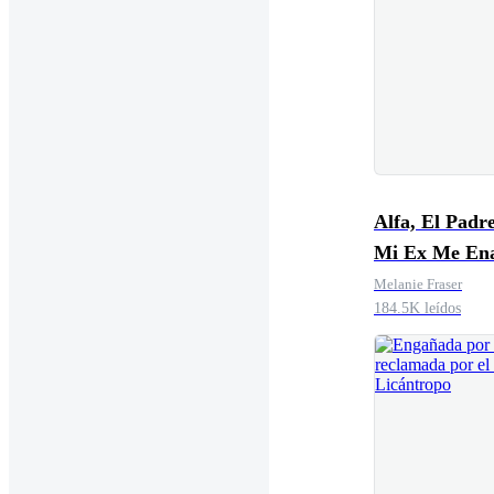
Alfa, El Padr
Mi Ex Me En
Melanie Fraser
184.5K leídos