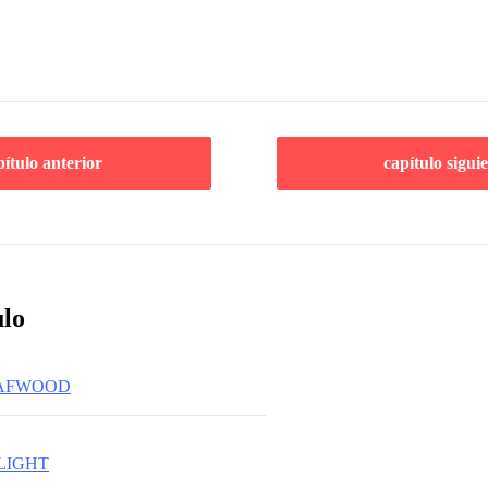
pítulo anterior
capítulo sigui
ulo
LAFWOOD
LIGHT