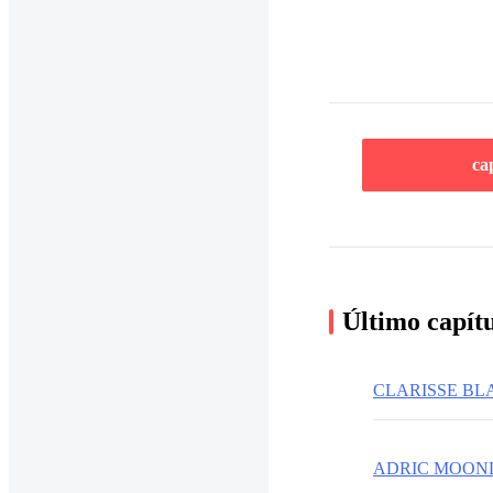
ca
Último capít
CLARISSE B
ADRIC MOON