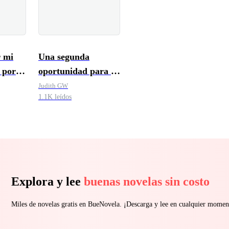
 mi
Una segunda
 por el
oportunidad para la
po
Luna estéril
Judith GW
1.1K leídos
Explora y lee
buenas novelas sin costo
Miles de novelas gratis en BueNovela. ¡Descarga y lee en cualquier momen