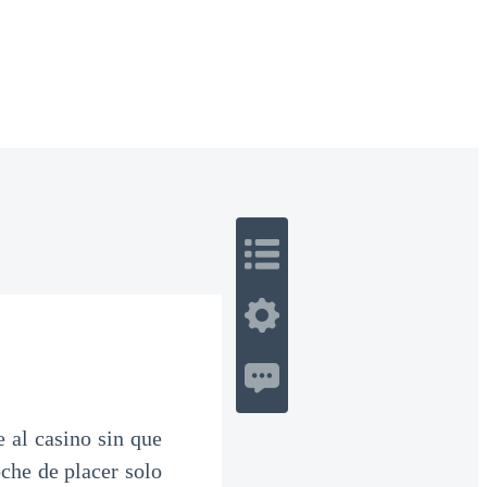
 Romance
Sci-Fi
Guerra
Otros
 al casino sin que
che de placer solo