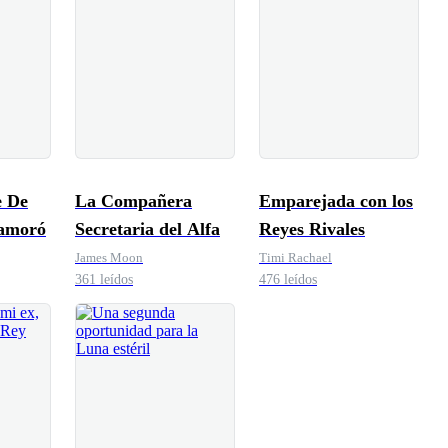
e De
La Compañera
Emparejada con los
amoró
Secretaria del Alfa
Reyes Rivales
James Moon
Timi Rachael
361 leídos
476 leídos