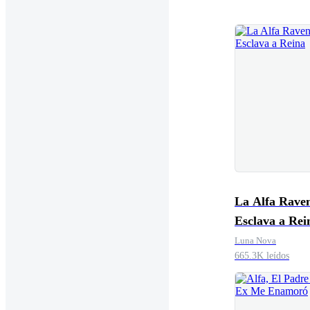
La Alfa Rave
Esclava a Rei
Luna Nova
665.3K leídos