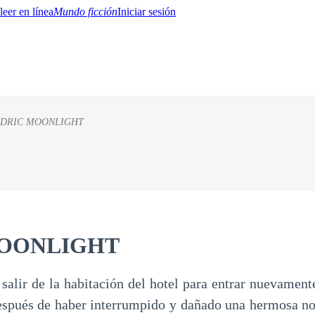
Mundo ficción
Iniciar sesión
DRIC MOONLIGHT
BTQ+
YA/TEEN
Paranormal
Misterio/Thriller
Oriental
Juegos
Historia
MM
OONLIGHT
salir de la habitación del hotel para entrar nuevamente
espués de haber interrumpido y dañado una hermosa no