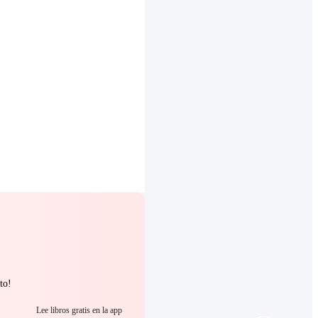
to!
Lee libros gratis en la app