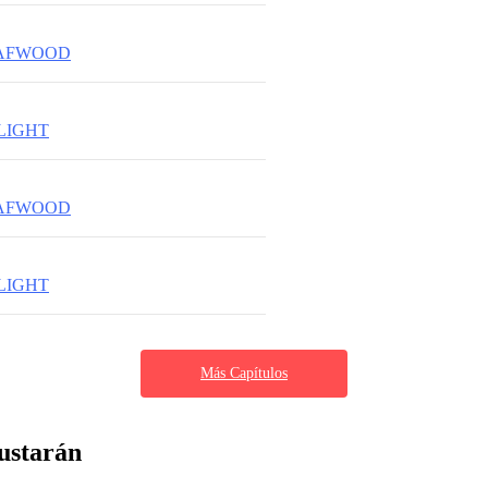
LAFWOOD
LIGHT
LAFWOOD
LIGHT
Más Capítulos
ustarán