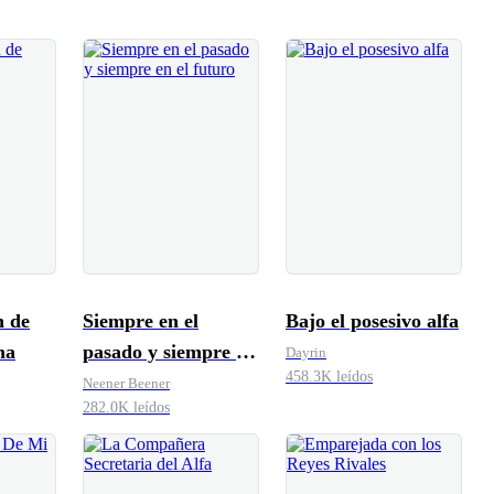
n de
Siempre en el
Bajo el posesivo alfa
na
pasado y siempre en
Dayrin
458.3K leídos
el futuro
Neener Beener
282.0K leídos