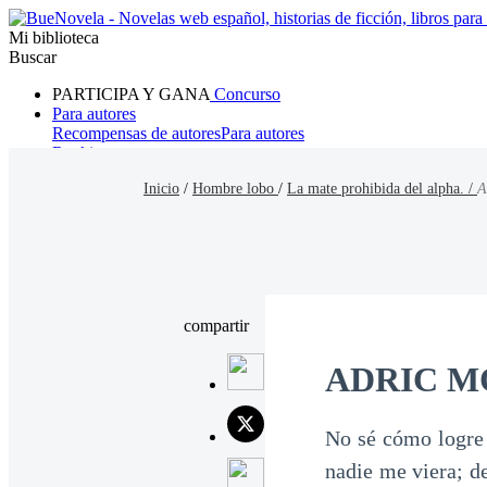
Mi biblioteca
Buscar
PARTICIPA Y GANA
Concurso
Para autores
Recompensas de autores
Para autores
Ranking
Navegar
Inicio
/
Hombre lobo
/
La mate prohibida del alpha. /
A
Novelas
Cuentos Cortos
Todos
Romance
Hombre lobo
Mafia
Sistema
Fantasía
Urbano
LG
compartir
ADRIC M
No sé cómo logre 
nadie me viera; d