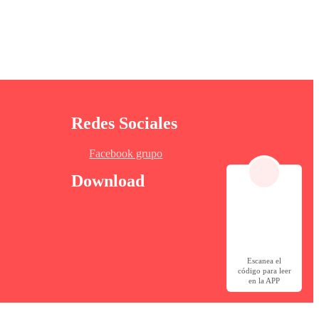
mi padre era el Alpha supremo de la manada de lobos
 corazón donde parece un diamante; debido a que
Redes Sociales
eta de la manada actualmente. Por otro lado, mi padre
de piedra donde es capaz de matar a su propia familia
Facebook grupo
Download
Escanea el
código para leer
en la APP