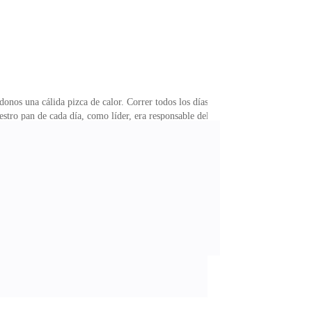
onos una cálida pizca de calor. Correr todos los días
stro pan de cada día, como líder, era responsable del
especie de campo de entrenamiento. La cuesta arriba
 de mis novatas, me giré a verla y elevé mi ceja a
amino, Mónica. —respondo—, ¿Cómo es que quieres