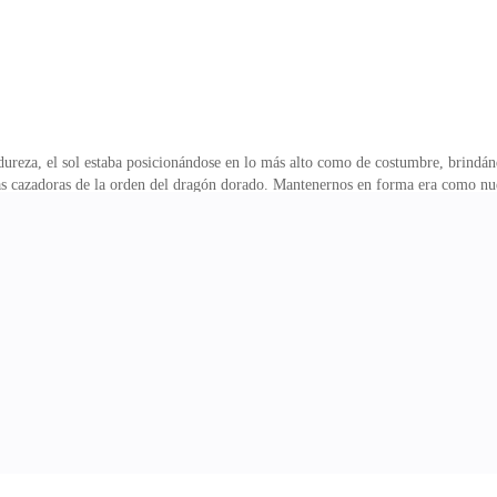
 dureza, el sol estaba posicionándose en lo más alto como de costumbre, brindánd
las cazadoras de la orden del dragón dorado. Mantenernos en forma era como nue
grantes. me seguían en fila, mientras aprovechamos el espeso bosque como una 
ro valía la pena por la increíble vista que ofrecía. —¿Clarisse? —me llamo una
 agotada, comienzo a marearme. —¿Agotada? No llevamos ni la mitad del c