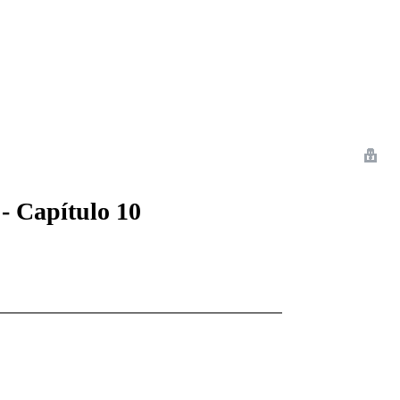
 Romance
Sci-Fi
Guerra
Otros
 - Capítulo 10