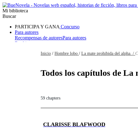
Mi biblioteca
Buscar
PARTICIPA Y GANA
Concurso
Para autores
Recompensas de autores
Para autores
Ranking
Navegar
Inicio
/
Hombre lobo
/
La mate prohibida del alpha. /
C
Novelas
Cuentos Cortos
Todos
Romance
Hombre lobo
Mafia
Sistema
Fantasía
Urbano
LG
Todos los capítulos de La 
59 chapters
CLARISSE BLAFWOOD