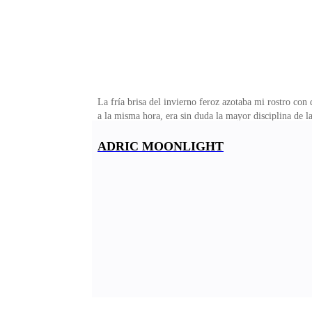
La fría brisa del invierno feroz azotaba mi rostro con
a la misma hora, era sin duda la mayor disciplina de 
entrenamiento constante de las nuevas y antiguas inte
hasta la cascada era el camino con más dificultad, pe
ADRIC MOONLIGHT
modo de interrogación. —, ¿Falta mucho? Estoy muy
ser cazadora? Con esa condición fí