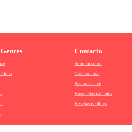
nuestra infancia en armonía y tranquilidad al lado de nuestros padres; donde 
re. Mi madre Minerva siempre ha sido una lobo muy noble, llena de amor en su
 Genres
Contacto
sión ocasionando que su hijo menor Andrew esté pendiente de ella; siendo el b
río, insensible y sin corazón, aunque lo clasificó como un hombre con corazón 
ce
Sobre nosotros
para él.
e lobo
Colaboración
Palabras clave
a
Búsquedas calientes
ía
Reseñas de libros
o