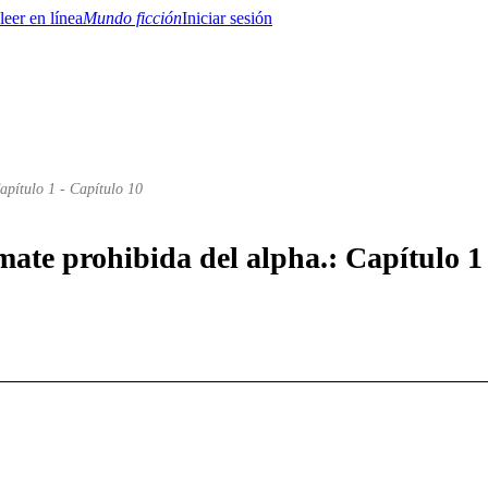
Mundo ficción
Iniciar sesión
apítulo 1 - Capítulo 10
BTQ+
YA/TEEN
Paranormal
Misterio/Thriller
Oriental
Juegos
Historia
MM
mate prohibida del alpha.: Capítulo 1