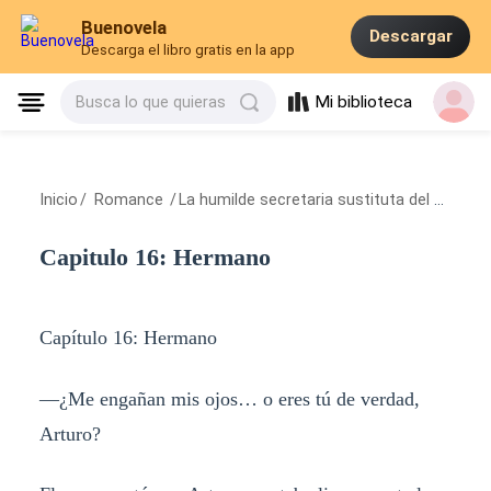
Buenovela
Descargar
Descarga el libro gratis en la app
Mi biblioteca
Busca lo que quieras
Inicio
/
Romance
/
La humilde secretaria sustituta del presidente
Capitulo 16: Hermano
Capítulo 16: Hermano
—¿Me engañan mis ojos… o eres tú de verdad,
Arturo?