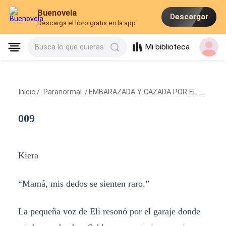
Buenovela
Descargar
Descarga el libro gratis en la app
Mi biblioteca
Busca lo que quieras
Inicio
/
Paranormal
/
EMBARAZADA Y CAZADA POR EL ALFA MOTERO
009
Kiera
“Mamá, mis dedos se sienten raro.”
La pequeña voz de Eli resonó por el garaje donde